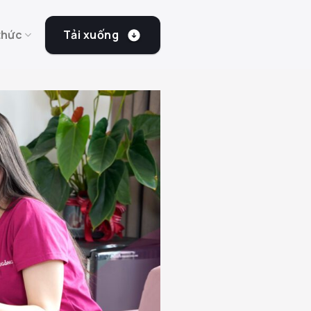
Tải xuống
thức