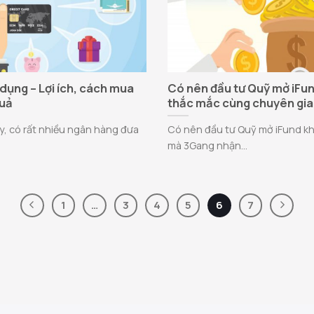
 dụng – Lợi ích, cách mua
Có nên đầu tư Quỹ mở iFun
quả
thắc mắc cùng chuyên gia
y, có rất nhiều ngân hàng đưa
Có nên đầu tư Quỹ mở iFund kh
mà 3Gang nhận...
1
…
3
4
5
6
7