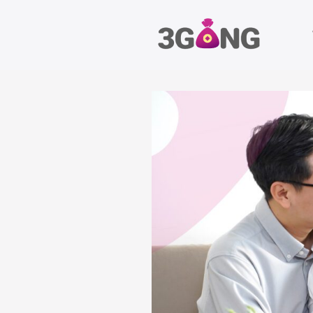
Chuyển
đến
nội
dung