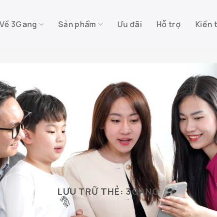
Về 3Gang
Sản phẩm
Ưu đãi
Hỗ trợ
Kiến 
LƯU TRỮ THẺ:
3GANG