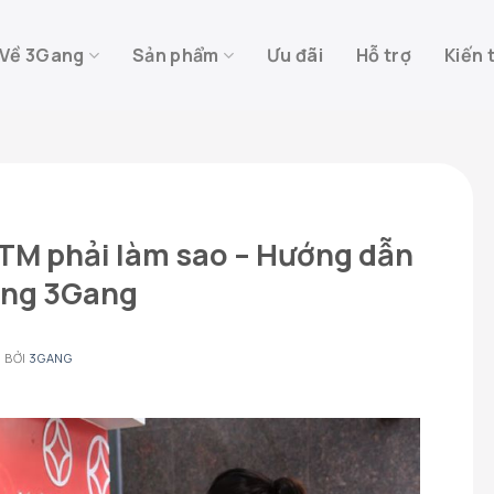
Về 3Gang
Sản phẩm
Ưu đãi
Hỗ trợ
Kiến 
ATM phải làm sao – Hướng dẫn
ùng 3Gang
2
BỞI
3GANG