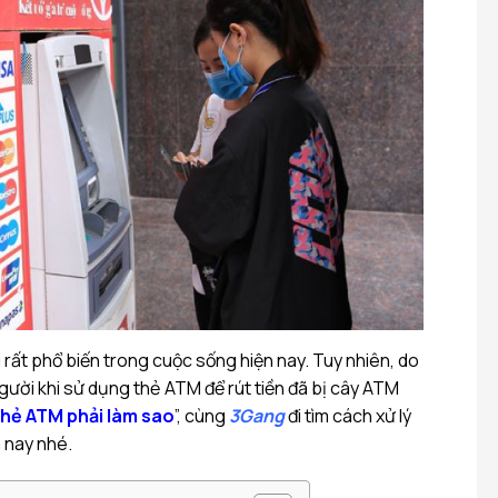
ất phổ biến trong cuộc sống hiện nay. Tuy nhiên, do
người khi sử dụng thẻ ATM để rút tiền đã bị cây ATM
thẻ ATM phải làm sao
”, cùng
3Gang
đi tìm cách xử lý
 nay nhé.