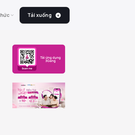
Tải xuống
thức