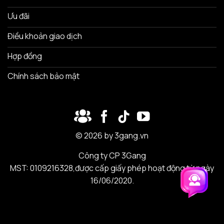
Ưu đãi
Điều khoản giao dịch
Hợp đồng
Chính sách bảo mật
© 2026 by 3gang.vn
Công ty CP 3Gang
MST: 0109216328,được cấp giấy phép hoạt động từ ngày
16/06/2020.
Trải nghiệm 3Gang
Trải nghiệm 3Gang