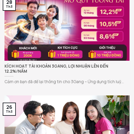
28
Th3
KÍCH HOẠT TÀI KHOẢN 3GANG, LỢI NHUẬN LÊN ĐẾN
12.2%/NĂM
Cảm ơn bạn đã để lại thông tin cho 3Gang – Ứng dụng tích luỹ...
26
Th3