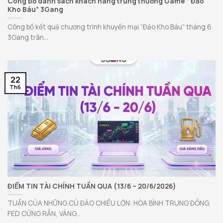
Công bố danh sách khách hàng trúng thưởng Game ” Đảo
Kho Báu” 3Gang
Công bố kết quả chương trình khuyến mại “Đảo Kho Báu” tháng 6
3Gang trân...
22
Th6
ĐIỂM TIN TÀI CHÍNH TUẦN QUA (13/6 – 20/6/2026)
TUẦN CỦA NHỮNG CÚ ĐẢO CHIỀU LỚN: HÒA BÌNH TRUNG ĐÔNG,
FED CỨNG RẮN, VÀNG...