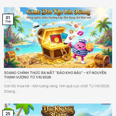
01
Th6
3GANG CHÍNH THỨC RA MẮT “ĐẢO KHO BÁU” – KỶ NGUYÊN
THỊNH VƯỢNG TỪ 1/6/2026
Cơn lốc mùa hè – Mở rương vàng, rinh quà cực chất Từ 1/6/2026,
3Gang...
25