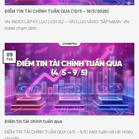
ĐIỂM TIN TÀI CHÍNH TUẦN QUA (10/5 – 16/5/2026)
VN-INDEX LẬP KỶ LỤC LỊCH SỬ — VÀO LÚC VÀNG “SẬP MẠNh” VN-
Index chạm đỉnh...
09
Th5
Điểm tin tài chính tuần qua
ĐIỂM TIN TÀI CHÍNH TUẦN QUA (4/5 – 9/5) Một tuần với rất nhiều
chuyển...