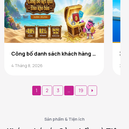
Công bố danh sách khách hàng trúng thưởng Game ” Đảo Kho Báu” 3Gang
4 Tháng 8, 2026
23 T
Phân
1
2
3
…
19
trang
bài
viết
Sản phẩm & Tiện ích