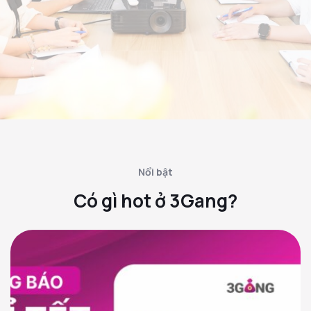
Nổi bật
Có gì hot ở 3Gang?