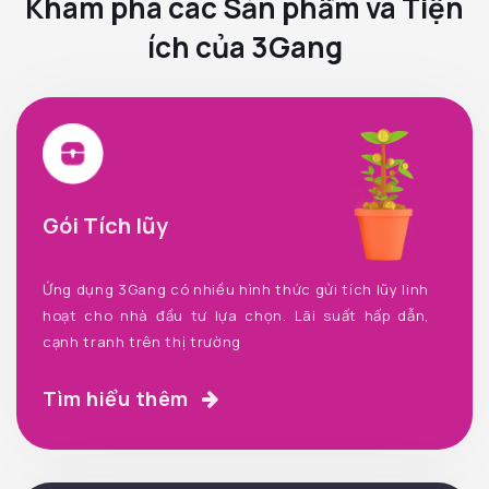
Khám phá các Sản phẩm và Tiện
ích của 3Gang
Gói Tích lũy
Ứng dụng 3Gang có nhiều hình thức gửi tích lũy linh
hoạt cho nhà đầu tư lựa chọn. Lãi suất hấp dẫn,
cạnh tranh trên thị trường
Tìm hiểu thêm