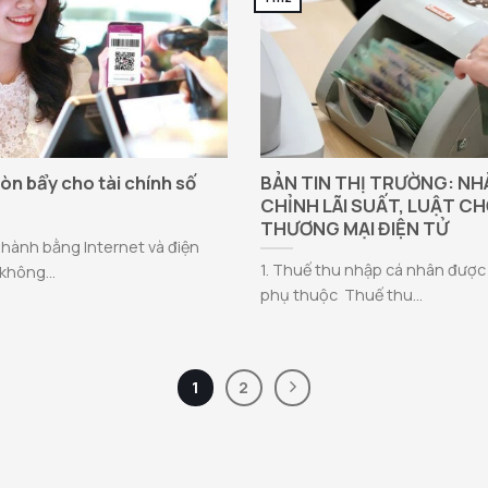
òn bẩy cho tài chính số
BẢN TIN THỊ TRƯỜNG: NH
CHỈNH LÃI SUẤT, LUẬT CH
THƯƠNG MẠI ĐIỆN TỬ
 hành bằng Internet và điện
1. Thuế thu nhập cá nhân được
không...
phụ thuộc Thuế thu...
1
2