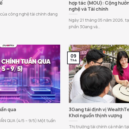
tế
hợp tác (MOU): Cộng hưở
nghệ và Tài chính
 của công nghệ tài chính đang
Ngày 21 tháng 05 năm 2026, tạ
phần 3Gang và...
09
Th4
tuần qua
3Gang tái định vị WealthT
Khơi nguồn thịnh vượng
ẦN QUA (4/5 – 9/5) Một tuần
Thị trường tài chính cá nhân t