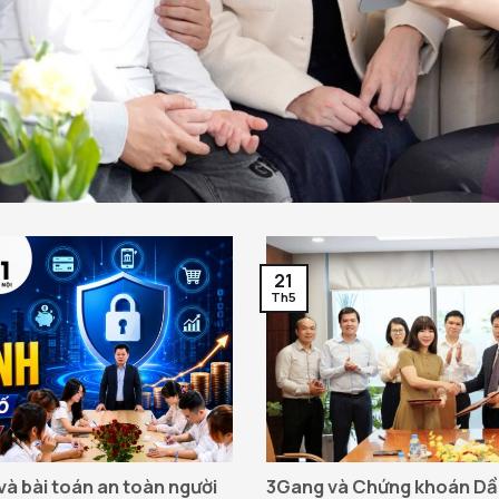
21
Th5
và bài toán an toàn người
3Gang và Chứng khoán Dầu 