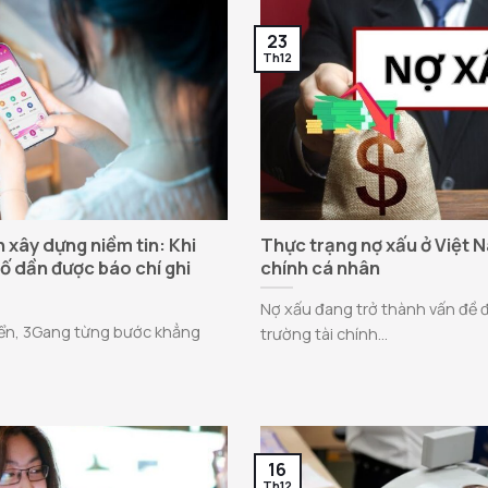
23
Th12
 xây dựng niềm tin: Khi
Thực trạng nợ xấu ở Việt N
số dần được báo chí ghi
chính cá nhân
Nợ xấu đang trở thành vấn đề đ
iển, 3Gang từng bước khẳng
trường tài chính...
16
Th12