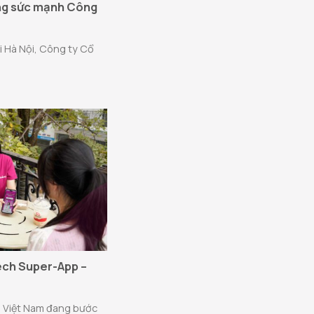
ng sức mạnh Công
i Hà Nội, Công ty Cổ
ech Super-App –
ại Việt Nam đang bước