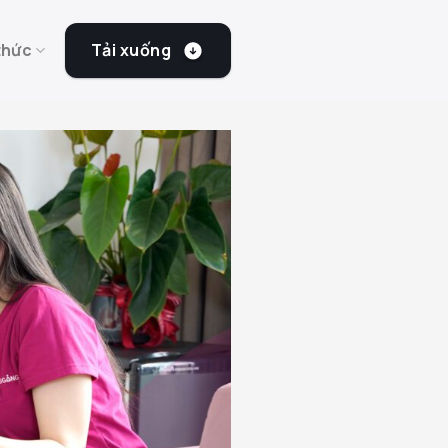
Tải xuống
thức