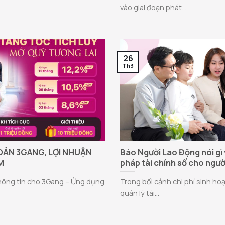
vào giai đoạn phát...
26
Th3
OẢN 3GANG, LỢI NHUẬN
Báo Người Lao Động nói gì 
M
pháp tài chính số cho người
thông tin cho 3Gang – Ứng dụng
Trong bối cảnh chi phí sinh hoạ
quản lý tài...