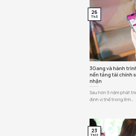
26
Th3
3Gang và hành trình
nền tảng tài chính 
nhận
Sau hơn 5 năm phát tr
định vị thế trong lĩnh...
23
Th12