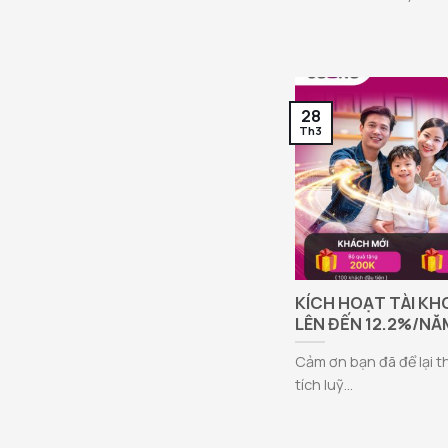
28
Th3
KÍCH HOẠT TÀI KH
LÊN ĐẾN 12.2%/NĂ
Cảm ơn bạn đã để lại 
tích luỹ...