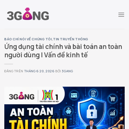
Chuyển
đến
nội
dung
BÁO CHÍ NÓI VỀ CHÚNG TÔI
,
TIN TRUYỀN THÔNG
Ứng dụng tài chính và bài toán an toàn
người dùng | Vấn đề kinh tế
ĐĂNG TRÊN
THÁNG 6 20, 2026
BỞI
3GANG