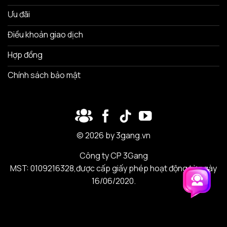
Ưu đãi
Điều khoản giao dịch
Hợp đồng
Chính sách bảo mật
© 2026 by 3gang.vn
Công ty CP 3Gang
MST: 0109216328,được cấp giấy phép hoạt động từ ngày
16/06/2020.
Trải nghiệm 3Gang
Trải nghiệm 3Gang