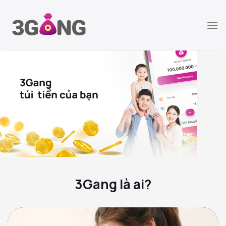
Chuyển
đến
nội
dung
3Gang là ai?