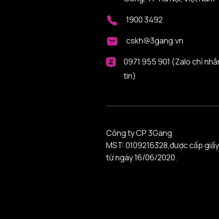
1900 3492
cskh@3gang.vn
0971 955 901 (Zalo chỉ nhắ
tin)
Công ty CP 3Gang
MST: 0109216328,được cấp giấy
từ ngày 16/06/2020.