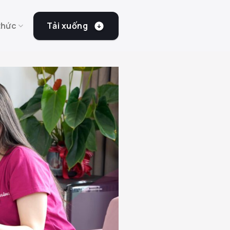
Tải xuống
thức