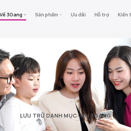
Về 3Gang
Sản phẩm
Ưu đãi
Hỗ trợ
Kiến 
LƯU TRỮ DANH MỤC:
TIN 3GANG