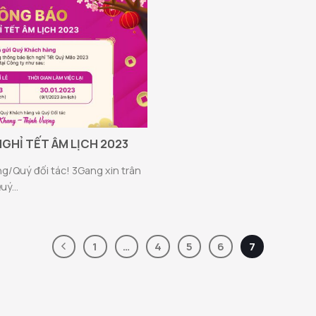
GHỈ TẾT ÂM LỊCH 2023
g/Quý đối tác! 3Gang xin trân
ý...
1
…
4
5
6
7