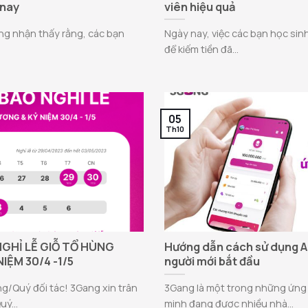
 nay
viên hiệu quả
ng nhận thấy rằng, các bạn
Ngày nay, việc các bạn học sin
để kiếm tiền đã...
05
Th10
GHỈ LỄ GIỖ TỔ HÙNG
Hướng dẫn cách sử dụng 
IỆM 30/4 -1/5
người mới bắt đầu
g/Quý đối tác! 3Gang xin trân
3Gang là một trong những ứng 
ý...
minh đang được nhiều nhà...