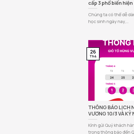
cấp 3 phổ biến hiện
Chúng ta có thể dễ dà
học sinh ngày nay,...
26
Th4
THÔNG BÁO LỊCH N
VƯƠNG 10/3 VÀ KỶ N
Kính gửi Quý khách hàn
trọng thông báo đến Qu