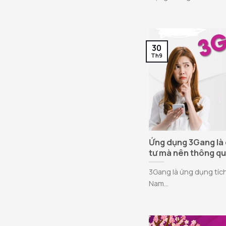
30
Th9
Ứng dụng 3Gang là 
tư mà nên thông q
3Gang là ứng dụng tích 
Nam...