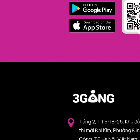
Tầng 2, TT5-1B-25, Khu đ
thị mới Đại Kim, Phường Đị
Công, TP Hà Nội, Việt Nam