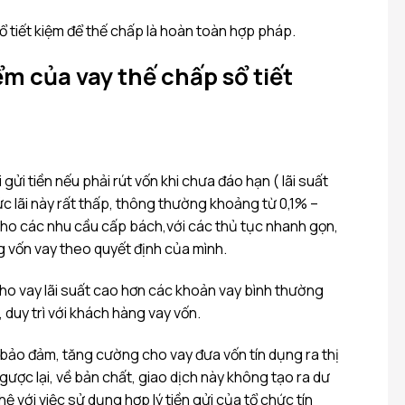
ổ tiết kiệm để thế chấp là hoàn toàn hợp pháp.
m của vay thế chấp sổ tiết
i gửi tiền nếu phải rút vốn khi chưa đáo hạn ( lãi suất
c lãi này rất thấp, thông thường khoảng từ 0,1% –
cho các nhu cầu cấp bách,với các thủ tục nhanh gọn,
g vốn vay theo quyết định của mình.
cho vay lãi suất cao hơn các khoản vay bình thường
 duy trì với khách hàng vay vốn.
bảo đảm, tăng cường cho vay đưa vốn tín dụng ra thị
gược lại, về bản chất, giao dịch này không tạo ra dư
ệ với việc sử dụng hợp lý tiền gửi của tổ chức tín