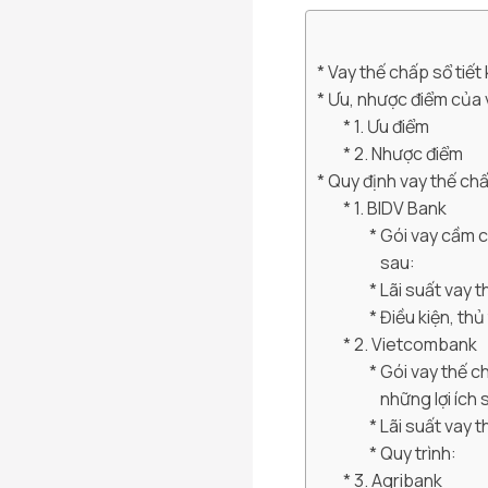
Vay thế chấp sổ tiết 
Ưu, nhược điểm của 
1. Ưu điểm
2. Nhược điểm
Quy định vay thế chấ
1. BIDV Bank
Gói vay cầm c
sau:
Lãi suất vay t
Điều kiện, th
2. Vietcombank
Gói vay thế 
những lợi ích 
Lãi suất vay 
Quy trình:
3. Agribank