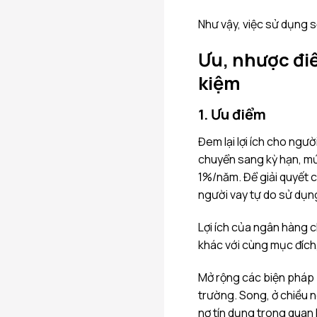
Như vậy, việc sử dụng s
Ưu, nhược điể
kiệm
1. Ưu điểm
Đem lại lợi ích cho ngườ
chuyển sang kỳ hạn, mứ
1%/năm. Để giải quyết 
người vay tự do sử dụn
Lợi ích của ngân hàng 
khác với cùng mục đích,
Mở rộng các biện pháp 
trường. Song, ở chiều n
nợ tín dụng trong quan h