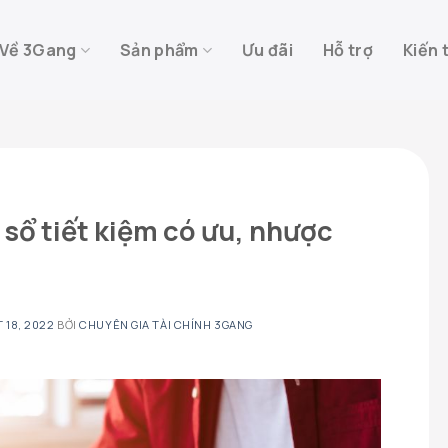
Về 3Gang
Sản phẩm
Ưu đãi
Hỗ trợ
Kiến 
 sổ tiết kiệm có ưu, nhược
 18, 2022
BỞI
CHUYÊN GIA TÀI CHÍNH 3GANG