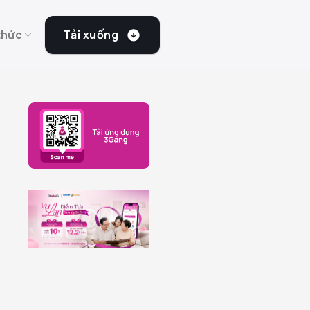
Tải xuống
thức