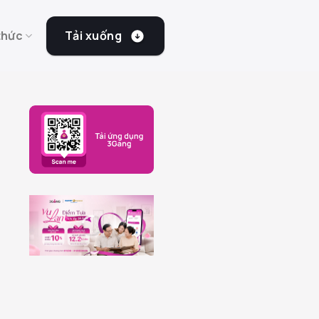
Tải xuống
thức