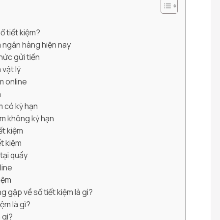
ổ tiết kiệm?
ệm ngân hàng hiện nay
hức gửi tiền
m vật lý
ệm online
n
ệm có kỳ hạn
iệm không kỳ hạn
ết kiệm
ết kiệm
 tại quầy
line
kiệm
g gặp về sổ tiết kiệm là gì?
iệm là gì?
à gì?