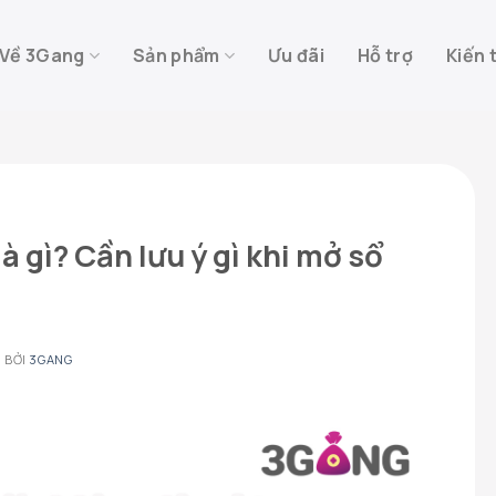
Về 3Gang
Sản phẩm
Ưu đãi
Hỗ trợ
Kiến 
là gì? Cần lưu ý gì khi mở sổ
2
BỞI
3GANG