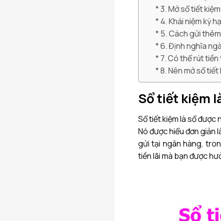
3. Mở sổ tiết kiệ
4. Khái niệm kỳ hạ
5. Cách gửi thêm 
6. Định nghĩa ngà
7. Có thể rút tiề
8. Nên mở sổ tiết
Sổ tiết kiệm l
Sổ tiết kiệm là sổ được
Nó được hiểu đơn giản l
gửi tại ngân hàng, tro
tiền lãi mà bạn được hư