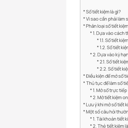
Sổ tiết kiệm là gì?
Vì sao cần phải làm s
Phân loại sổ tiết ki
1. Dựa vào cách t
1.1. Sổ tiết kiệ
1.2. Sổ tiết ki
2. Dựa vào kỳ hạ
2.1. Sổ tiết ki
2.2. Sổ tiết k
Điều kiện để mở sổ ti
Thủ tục để làm sổ ti
1. Mở sổ trực tiếp
2. Mở tiết kiệm on
Lưu ý khi mở sổ tiết 
Một số câu hỏi thườn
1. Tài khoản tiết k
2. Thẻ tiết kiệm l