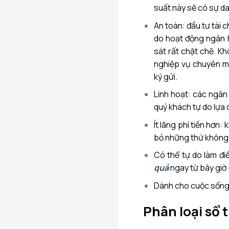
suất này sẽ có sự da
An toàn: đầu tư tài c
do hoạt động ngân 
sát rất chặt chẽ. K
nghiệp vụ chuyên m
ký gửi.
Linh hoạt: các ngân
quý khách tự do lựa 
Ít lãng phí tiền hơn:
bỏ những thứ không c
Có thể tự do làm đ
quả
ngay từ bây giờ
Dành cho cuộc sống
Phân loại sổ 