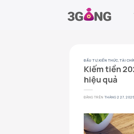
Chuyển
đến
nội
dung
ĐẦU TƯ
,
KIẾN THỨC
,
TÀI CH
Kiếm tiền 20
hiệu quả
ĐĂNG TRÊN
THÁNG 2 27, 202