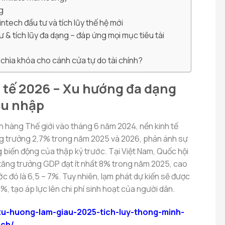
g
tech đầu tư và tích lũy thế hệ mới
tư & tích lũy đa dạng – đáp ứng mọi mục tiêu tài
 chìa khóa cho cánh cửa tự do tài chính?
h tế 2026 – Xu hướng đa dạng
hu nhập
hàng Thế giới vào tháng 6 năm 2024, nền kinh tế
ng trưởng 2,7% trong năm 2025 và 2026, phản ánh sự
 biến động của thập kỷ trước. Tại Việt Nam, Quốc hội
tăng trưởng GDP đạt ít nhất 8% trong năm 2025, cao
ớc đó là 6,5 – 7%. Tuy nhiên, lạm phát dự kiến sẽ được
%, tạo áp lực lên chi phí sinh hoạt của người dân.
/xu-huong-lam-giau-2025-tich-luy-thong-minh-
ech/