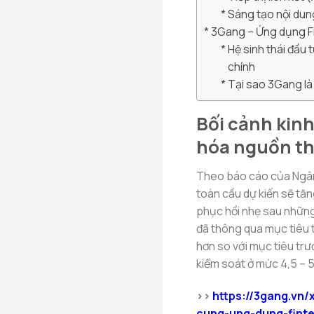
Sáng tạo nội dun
3Gang – Ứng dụng Fin
Hệ sinh thái đầu 
chính
Tại sao 3Gang là
Bối cảnh kin
hóa nguồn t
Theo báo cáo của Ngân 
toàn cầu dự kiến sẽ tă
phục hồi nhẹ sau những
đã thông qua mục tiêu 
hơn so với mục tiêu trư
kiểm soát ở mức 4,5 – 5
>>
https://3gang.vn
cung-ung-dung-fint