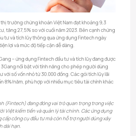
 thị trường chứng khoán Việt Nam đạt khoảng 9,3
 tư, tăng 27,5% so với cuối năm 2023. Bên cạnh chứng
u tư và tích lũy thông qua ứng dụng Fintech ngày
tiện lợi và mức độ tiếp cận dễ dàng.
3Gang – ứng dụng Fintech đầu tư và tích lũy đang được
. 3Gang nổi bật với tính năng cho phép người dùng
tư với số vốn nhỏ từ 30.000 đồng. Các gói tích lũy lãi
ần 8%/năm, phù hợp với nhiều mục tiêu tài chính khác
h (Fintech) đang đóng vai trò quan trọng trong việc
i Việt kiếm tiền và quản lý tài chính. Các ứng dụng
 cấp công cụ đầu tư mà còn hỗ trợ người dùng xây
h dài hạn.