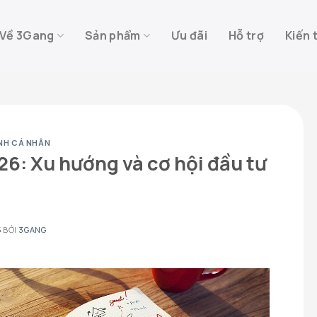
Về 3Gang
Sản phẩm
Ưu đãi
Hỗ trợ
Kiến 
ÍNH CÁ NHÂN
26: Xu hướng và cơ hội đầu tư
5
BỞI
3GANG