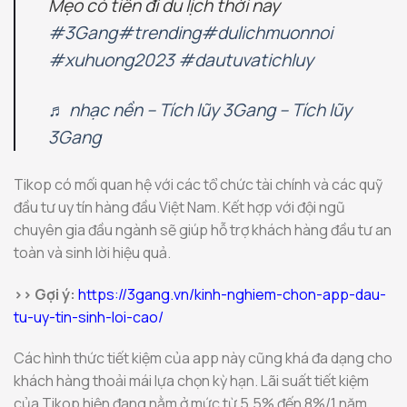
Mẹo có tiền đi du lịch thời nay
#3Gang
#trending
#dulichmuonnoi
#xuhuong2023
#dautuvatichluy
♬ nhạc nền – Tích lũy 3Gang – Tích lũy
3Gang
Tikop có mối quan hệ với các tổ chức tài chính và các quỹ
đầu tư uy tín hàng đầu Việt Nam. Kết hợp với đội ngũ
chuyên gia đầu ngành sẽ giúp hỗ trợ khách hàng đầu tư an
toàn và sinh lời hiệu quả.
>> Gợi ý:
https://3gang.vn/kinh-nghiem-chon-app-dau-
tu-uy-tin-sinh-loi-cao/
Các hình thức tiết kiệm của app này cũng khá đa dạng cho
khách hàng thoải mái lựa chọn kỳ hạn. Lãi suất tiết kiệm
của Tikop hiện đang nằm ở mức từ 5,5% đến 8%/1 năm.