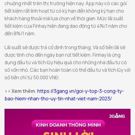
chuộng nhất trên thị trường hiện nay. App này có các gói
tiết kiệm rất linh hoạt từ có kỳ hạn đến không kỳ hạn cho
khách hàng thoải mái lựa chọn về thời gian. Mức lãi suất
tiết kiệm của Finhay hiện đang dao động từ 4%/1 năm cho
đến 8%/1 năm.
Lãi suất sẽ được trả cố định trong tháng. Và số tiền lãi sẽ
được tính cho đến ngày bạn rút tiết kiệm. Finhay là ứng
dụng đầu tư và tích lũy hiệu quả cho những nhà đầu tư có
số vốn nhỏ. Các bạn hoàn toàn có thể đầu tư và tích lũy với
số tiền chỉ từ 50.000 VNĐ.
>> Xem thêm
:
https://3gang.vn/goi-y-top-3-cong-ty-
bao-hiem-nhan-tho-uy-tin-nhat-viet-nam-2023/