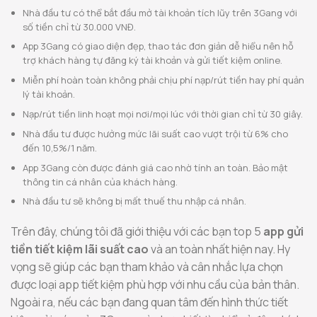
Nhà đầu tư có thể bắt đầu mở tài khoản tích lũy trên 3Gang với
số tiền chỉ từ 30.000 VNĐ.
App 3Gang có giao diện đẹp, thao tác đơn giản dễ hiểu nên hỗ
trợ khách hàng tự đăng ký tài khoản và gửi tiết kiệm online.
Miễn phí hoàn toàn không phải chịu phí nạp/rút tiền hay phí quản
lý tài khoản.
Nạp/rút tiền linh hoạt mọi nơi/mọi lúc với thời gian chỉ từ 30 giây.
Nhà đầu tư được hưởng mức lãi suất cao vượt trội từ 6% cho
đến 10,5%/1 năm.
App 3Gang còn được đánh giá cao nhờ tính an toàn. Bảo mật
thông tin cá nhân của khách hàng.
Nhà đầu tư sẽ không bị mất thuế thu nhập cá nhân.
Trên đây, chúng tôi đã giới thiệu với các bạn top 5
app gửi
tiền tiết kiệm lãi suất cao
và an toàn nhất hiện nay. Hy
vọng sẽ giúp các bạn tham khảo và cân nhắc lựa chọn
được loại app tiết kiệm phù hợp với nhu cầu của bản thân.
Ngoài ra, nếu các bạn đang quan tâm đến hình thức tiết