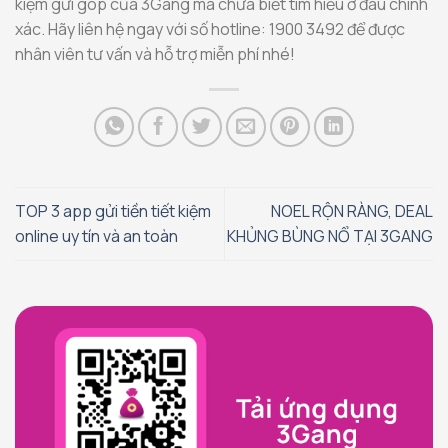
kiệm gửi góp của 3Gang mà chưa biết tìm hiểu ở đâu chính
xác. Hãy liên hệ ngay với số hotline: 1900 3492 để được
nhân viên tư vấn và hỗ trợ miễn phí nhé!
TOP 3 app gửi tiền tiết kiệm
NOEL RỘN RÀNG, DEAL
online uy tín và an toàn
KHỦNG BÙNG NỔ TẠI 3GANG