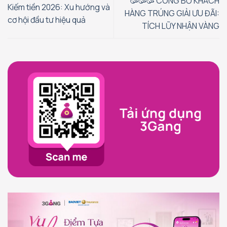
🥳🥳🥳 CÔNG BỐ KHÁCH
Kiếm tiền 2026: Xu hướng và
HÀNG TRÚNG GIẢI ƯU ĐÃI:
cơ hội đầu tư hiệu quả
TÍCH LŨY NHẬN VÀNG