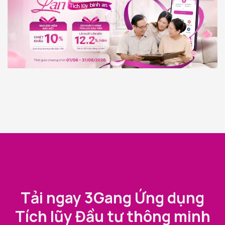
Tải ngay 3Gang Ứng dụng
Tích lũy Đầu tư thông minh