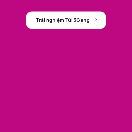
Trải nghiệm Túi 3Gang