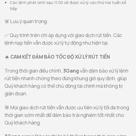
Các lệnh phát sinh sau 11:00 sẽ được xử lý vào thứ Hai tuần kế
tiếp.
🚨 Lưu ý quan trọng:
✅ Quy trình trên chỉ áp dụng với giao dịch rút tiền. Các
lệnh nạp tiền vẫn được xử lý tự động như hiện tại.
🔥
CAM KẾT ĐẢM BẢO TỐC ĐỘ XỬ LÝ RÚT TIỀN
Trong thời gian điều chỉnh,
3Gang
vẫn đảm bảo xử lý lệnh
rút tiền nhanh chóng theo đúng khung giờ quy định, giúp
Quý khách hàng có thể chủ động tài chính mà không bị
gián đoạn.
🎯 Mọi giao dịch rút tiền vẫn được ưu tiên xử lý tối đa trong
thời gian sớm nhất để đảm bảo trải nghiệm tốt nhất cho
Quý khách hàng.