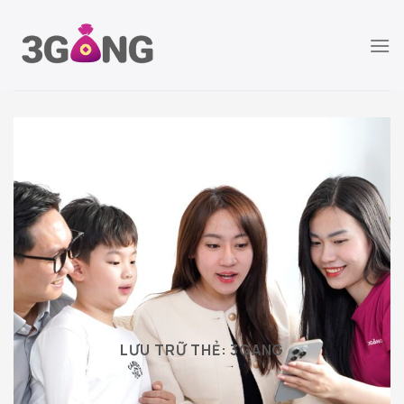
Chuyển
đến
nội
dung
LƯU TRỮ THẺ:
3GANG