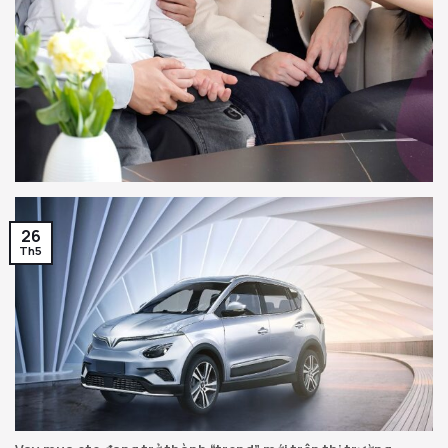
26
Th5