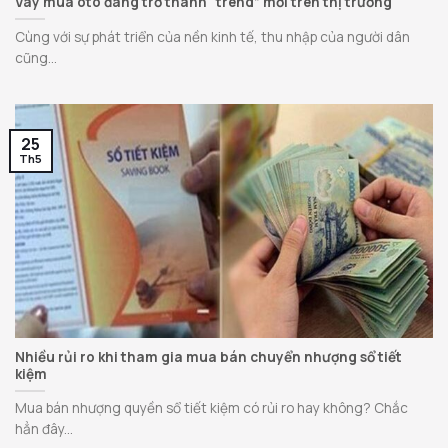
Vay mua oto đang trở thành “trend” mới trên thị trường
Cùng với sự phát triển của nền kinh tế, thu nhập của người dân
cũng...
25
Th5
Nhiều rủi ro khi tham gia mua bán chuyển nhượng sổ tiết
kiệm
Mua bán nhượng quyền sổ tiết kiệm có rủi ro hay không? Chắc
hẳn đây...