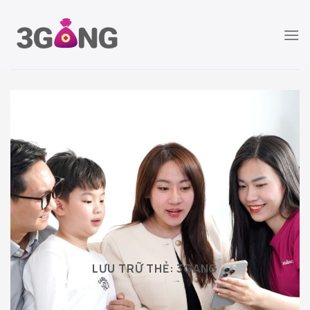
Chuyển
đến
nội
dung
LƯU TRỮ THẺ:
3GANG