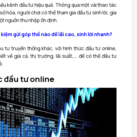
nếu kênh đầu tư hiệu quả. Thông qua một vài thao tác
số hóa, người chơi có thể tham gia đầu tư sinh lời, gia
một nguồn thu nhập ổn định.
t kiệm gửi góp thế nào để lãi cao, sinh lời nhanh?
tư truyền thống khác, với hình thức đầu tư online,
ết về giá cả, thị trường, lãi suất,…. để có thể đầu tư
ả.
 đầu tư online