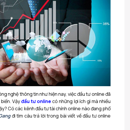
ông nghệ thông tin như hiện nay, việc đầu tư online đã
 biến. Vậy
đầu tư online
có những lợi ích gì mà nhiều
vậy? Có các kênh đầu tư tài chính online nào đang phổ
Gang
đi tìm câu trả lời trong bài viết về đầu tư online