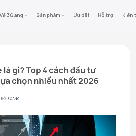
Về 3Gang
Sản phẩm
Ưu đãi
Hỗ trợ
Kiến 
 là gì? Top 4 cách đầu tư
lựa chọn nhiều nhất 2026
3
BỞI
3GANG