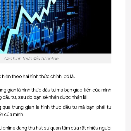
Các hình thức đầu tư online
 hiện theo hai hình thức chính, đó là:
ung gian là hình thức đầu tư mà bạn giao tiền của mình
 đầu tư, sau đó bạn sẽ nhận được nhận lãi.
 qua trung gian là hình thức đầu tư mà bạn phải tự
ốn của mình.
tư online đang thu hút sự quan tâm của rất nhiều người