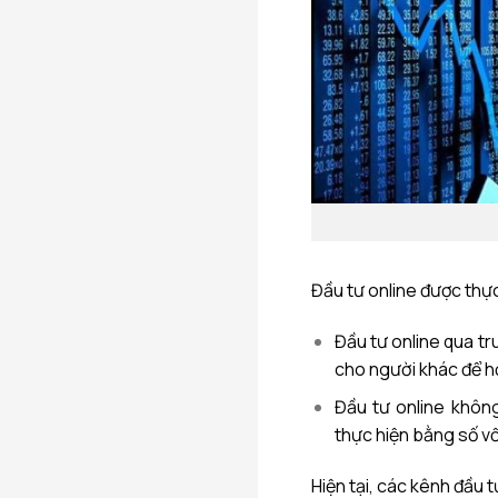
Đầu tư online được thực
Đầu tư online qua tr
cho người khác để họ
Đầu tư online không
thực hiện bằng số v
Hiện tại, các kênh đầu 