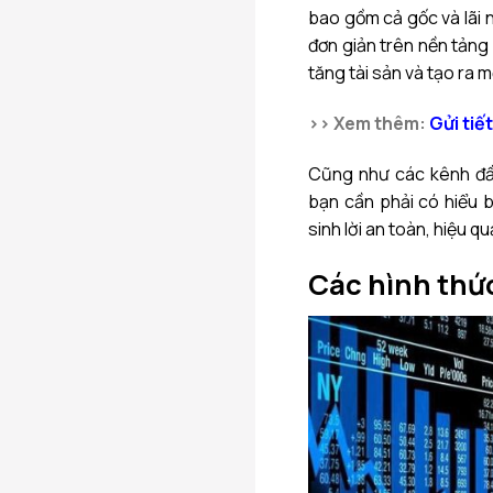
bao gồm cả gốc và lãi 
đơn giản trên nền tảng 
tăng tài sản và tạo ra 
>> Xem thêm:
Gửi tiế
Cũng như các kênh đầu 
bạn cần phải có hiểu bi
sinh lời an toàn, hiệu qu
Các hình thức