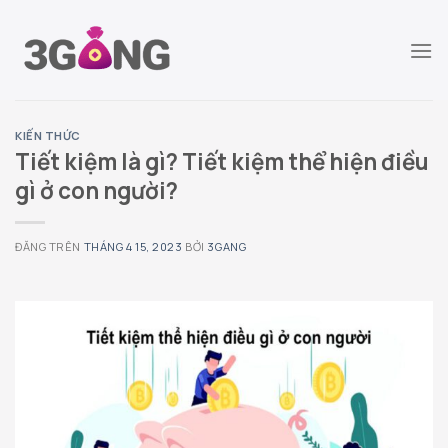
Chuyển
đến
nội
dung
KIẾN THỨC
Tiết kiệm là gì? Tiết kiệm thể hiện điều
gì ở con người?
ĐĂNG TRÊN
THÁNG 4 15, 2023
BỞI
3GANG