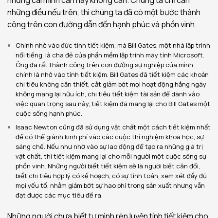
những điều nếu trên, thì chúng ta đã có một bước thành
công trên con đường dẫn đến hạnh phúc và phồn vinh.
Chính nhờ vào đức tính tiết kiệm, mà Bill Gates, một nhà lập trình
nổi tiếng, là cha đẻ của phần mềm lập trình máy tính Microsoft.
Ông đã rất thành công trên con đường sự nghiệp của mình
chính là nhờ vào tính tiết kiệm. Bill Gates đã tiết kiệm các khoản
chi tiêu không cần thiết, cắt giảm bớt mọi hoạt động hằng ngày
không mang lại hữu ích, chi tiêu tiết kiệm tài sản để dành vào
việc quan trọng sau này, tiết kiệm đã mang lại cho Bill Gates một
cuộc sống hạnh phúc.
Isaac Newton cũng đã sử dụng vật chất một cách tiết kiệm nhất
để có thể giành kinh phí vào các cuộc thí nghiệm khoa học, sự
sáng chế. Nếu như nhờ vào sự lao động để tạo ra những giá trị
vật chất, thì tiết kiệm mang lại cho mỗi người một cuộc sống sự
phồn vinh. Những người biết tiết kiệm sẽ là người biết cân đối,
biết chi tiêu hợp lý có kế hoạch, có sự tính toán, xem xét đầy đủ
mọi yếu tố, nhằm giảm bớt sự hao phí trong sản xuất nhưng vẫn
đạt được các mục tiêu đề ra.
Những người chưa biết tự mình rèn luyện tính tiết kiệm cho