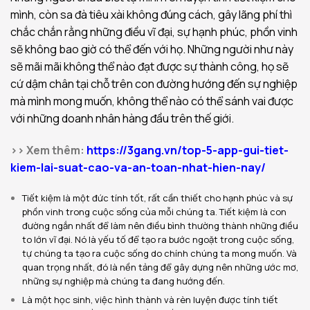
mình, còn sa đà tiêu xài không đúng cách, gây lãng phí thì
chắc chắn rằng những điều vĩ đại, sự hạnh phúc, phồn vinh
sẽ không bao giờ có thể đến với họ. Những người như này
sẽ mãi mãi không thể nào đạt được sự thành công, họ sẽ
cứ dậm chân tại chỗ trên con đường hướng đến sự nghiệp
mà mình mong muốn, không thể nào có thể sánh vai được
với những doanh nhân hàng đầu trên thế giới.
>> Xem thêm:
https://3gang.vn/top-5-app-gui-tiet-
kiem-lai-suat-cao-va-an-toan-nhat-hien-nay/
Tiết kiệm là một đức tính tốt, rất cần thiết cho hạnh phúc và sự
phồn vinh trong cuộc sống của mỗi chúng ta. Tiết kiệm là con
đường ngắn nhất để làm nên điều bình thường thành những điều
to lớn vĩ đại. Nó là yếu tố để tạo ra bước ngoặt trong cuộc sống,
tự chúng ta tạo ra cuộc sống do chính chúng ta mong muốn. Và
quan trọng nhất, đó là nền tảng để gây dựng nên những ước mơ,
những sự nghiệp mà chúng ta đang hướng đến.
Là một học sinh, việc hình thành và rèn luyện được tính tiết