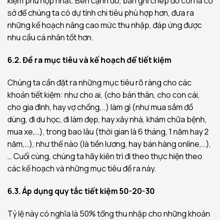
kiệm phù hợp nhất. Bên cạnh đó, bản ghi chép đó còn là cơ
sở để chúng ta có dự tính chi tiêu phù hợp hơn, đưa ra
những kế hoạch nâng cao mức thu nhập, đáp ứng được
nhu cầu cá nhân tốt hơn.
6.2. Đề ra mục tiêu và kế hoạch để tiết kiệm
Chúng ta cần đặt ra những mục tiêu rõ ràng cho các
khoản tiết kiệm: như cho ai, (cho bản thân, cho con cái,
cho gia đình, hay vợ chồng,..) làm gì (như mua sắm đồ
dùng, đi du học, đi làm đẹp, hay xây nhà, khám chữa bệnh,
mua xe,…), trong bao lâu (thời gian là 6 tháng, 1 năm hay 2
năm,…), như thế nào (là tiền lương, hay bán hàng online,…),
… Cuối cùng, chúng ta hãy kiên trì đi theo thực hiện theo
các kế hoạch và những mục tiêu đề ra này.
6.3. Áp dụng quy tắc tiết kiệm 50-20-30
Tỷ lệ này có nghĩa là 50% tổng thu nhập cho những khoản