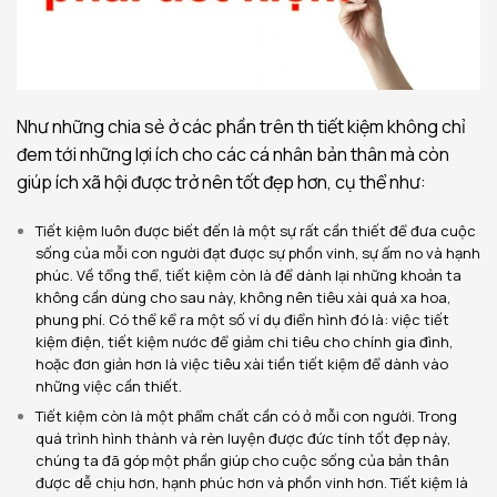
Như những chia sẻ ở các phần trên th tiết kiệm không chỉ
đem tới những lợi ích cho các cá nhân bản thân mà còn
giúp ích xã hội được trở nên tốt đẹp hơn, cụ thể như:
Tiết kiệm luôn được biết đến là một sự rất cần thiết để đưa cuộc
sống của mỗi con người đạt được sự phồn vinh, sự ấm no và hạnh
phúc. Về tổng thể, tiết kiệm còn là để dành lại những khoản ta
không cần dùng cho sau này, không nên tiêu xài quá xa hoa,
phung phí. Có thể kể ra một số ví dụ điển hình đó là: việc tiết
kiệm điện, tiết kiệm nước để giảm chi tiêu cho chính gia đình,
hoặc đơn giản hơn là việc tiêu xài tiền tiết kiệm để dành vào
những việc cần thiết.
Tiết kiệm còn là một phẩm chất cần có ở mỗi con người. Trong
quá trình hình thành và rèn luyện được đức tính tốt đẹp này,
chúng ta đã góp một phần giúp cho cuộc sống của bản thân
được dễ chịu hơn, hạnh phúc hơn và phồn vinh hơn. Tiết kiệm là