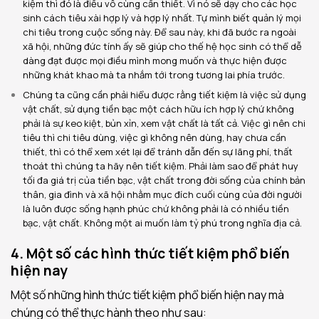
kiệm thì đó là điều vô cùng cần thiết. Vì nó sẽ dạy cho các học
sinh cách tiêu xài hợp lý và hợp lý nhất. Tự mình biết quản lý mọi
chi tiêu trong cuộc sống này. Để sau này, khi đã bước ra ngoài
xã hội, những đức tính ấy sẽ giúp cho thế hệ học sinh có thể dễ
dàng đạt được mọi điều mình mong muốn và thực hiện được
những khát khao mà ta nhắm tới trong tương lai phía trước.
Chúng ta cũng cần phải hiểu được rằng tiết kiệm là việc sử dụng
vật chất, sử dụng tiền bạc một cách hữu ích hợp lý chứ không
phải là sự keo kiệt, bủn xỉn, xem vật chất là tất cả. Việc gì nên chi
tiêu thì chi tiêu dùng, việc gì không nên dùng, hay chưa cần
thiết, thì có thể xem xét lại để tránh dẫn đến sự lãng phí, thất
thoát thì chúng ta hãy nên tiết kiệm. Phải làm sao để phát huy
tối đa giá trị của tiền bạc, vật chất trong đời sống của chính bản
thân, gia đình và xã hội nhằm mục đích cuối cùng của đời người
là luôn được sống hạnh phúc chứ không phải là có nhiều tiền
bạc, vật chất. Không một ai muốn làm tỷ phú trong nghĩa địa cả.
4. Một số các hình thức tiết kiệm phổ biến
hiện nay
Một số những hình thức tiết kiệm phổ biến hiện nay mà
chúng có thể thực hành theo như sau: