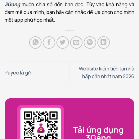
3Gang
muốn chia sẻ đến bạn đọc. Tùy vào khả năng và
đam mê của mình, bạn hãy cân nhắc để lựa chọn cho mình
một app phù hợp nhất.
Website kiếm tiền tại nhà
Payee là gì?
hấp dẫn nhất năm 2026