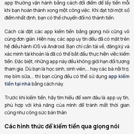
app thường vận hành bằng cách đổi điểm để lấy tiền mỗi
khi bạn hoàn thành xong một công việc. Khi đạt tới một số
điểm nhất định, bạn có thể chuyển đổi nó thành tiền.
Cách cài đặt các app kiếm tiền bằng giọng nói cũng vô
cùng đơn giản. Hiện nay, các app uy tín đều đã có mặt trên
hệ điều hành iOS và Android. Bạn chỉ cần tải về, đăng ký và
xác minh tài khoản là đã có thể bắt đầu thực hiện việc kiếm
tiền. Đặc biệt, những app này đều không giới hạn đối tượng
tham gia. Dù bạn là học sinh, sinh viên,… hay các bà nội trợ,
mẹ bỉm sữa,… thì bạn cũng đều có thể sử dụng
app kiếm
tiền tại nhà
bằng cách này.
Trước khi kiếm tiền, hãy tìm hiểu để xem đâu là app uy tín,
phù hợp với khả năng của mình để tránh mất thời gian
cũng như công sức bản thân
Các hình thức để kiếm tiền qua giọng nói