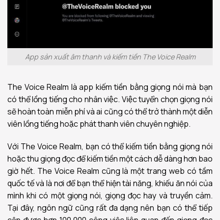
App sản xuất âm thanh và kiếm tiền The Voice Realm
The Voice Realm là app kiếm tiền bằng giọng nói mà bạn
có thể lồng tiếng cho nhân việc. Việc tuyển chọn giọng nói
sẽ hoàn toàn miễn phí và ai cũng có thể trở thành một diễn
viên lồng tiếng hoặc phát thanh viên chuyên nghiệp.
Với The Voice Realm, bạn có thể kiếm tiền bằng giọng nói
hoặc thu giọng đọc để kiếm tiền một cách dễ dàng hơn bao
giờ hết. The Voice Realm cũng là một trang web có tầm
quốc tế và là nơi để bạn thể hiện tài năng, khiếu ăn nói của
mình khi có một giọng nói, giọng đọc hay và truyền cảm.
Tại đây, ngôn ngữ cũng rất đa dạng nên bạn có thể tiếp
cận được hơn 100.000 công việc liên quan đến giọng đọc