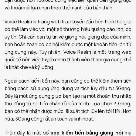
và thoải mái lựa chọn theo thế mạnh của bản thân.
Voice Realm là trang web trực tuyến đầu tiên trên thế giới
có thể làm việc với một số thương hiệu quảng cáo lớn, có
uy tín. Chỉ cần bạn tự tin về giọng nói, giọng đọc của mình,
bạn hoàn toàn có cơ hội kiếm được một khoản tiền lớn từ
ứng dụng này. Tuy nhiên, Voice Realm là một trang web
quốc tế nên việc tuyển chọn thành viên tham gia cũng khá
là khắt khe và kỹ lưỡng.
Ngoài cách kiếm tiền này, bạn cũng có thể kiếm thêm tiền
bằng cách sử dụng ứng dụng và tích lũy đầu tư 3Gang.
Đây là một ứng dụng giúp bạn tạo ra một khoản thu nhập
thụ động từ số tiền nhàn rỗi của mình. Lựa chọn 3 Gang,
bạn có thể nhận được mức lãi suất tích lũy lên tới 11%. Hơn
nữa, 3Gang cũng rất an toàn và linh hoạt.
Trên đây là một số
app kiếm tiền bằng giọng nói
mà