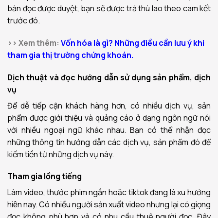
bản đọc được duyệt, bạn sẽ được trả thù lao theo cam kết
trước đó.
>> Xem thêm:
Vốn hóa là gì? Những điều cần lưu ý khi
tham gia thị trường chứng khoán.
Dịch thuật và đọc hướng dẫn sử dụng sản phẩm, dịch
vụ
Để dễ tiếp cận khách hàng hơn, có nhiều dịch vụ, sản
phẩm được giới thiệu và quảng cáo ở dạng ngôn ngữ nói
với nhiều ngoại ngữ khác nhau. Bạn có thể nhận đọc
những thông tin hướng dẫn các dịch vụ, sản phẩm đó để
kiếm tiền từ những dịch vụ này.
Tham gia lồng tiếng
Làm video, thước phim ngắn hoặc tiktok đang là xu hướng
hiện nay. Có nhiều người sản xuất video nhưng lại có giọng
đọc không phù hợp và có nhu cầu thuê người đọc. Đây