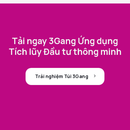
Tải ngay 3Gang Ứng dụng
Tích lũy Đầu tư thông minh
Trải nghiệm Túi 3Gang