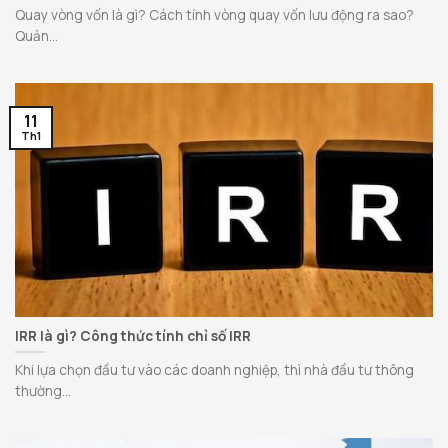
Quay vòng vốn là gì? Cách tính vòng quay vốn lưu động ra sao?
Quản...
11
Th1
IRR là gì? Công thức tính chỉ số IRR
Khi lựa chọn đầu tư vào các doanh nghiệp, thì nhà đầu tư thông
thường...