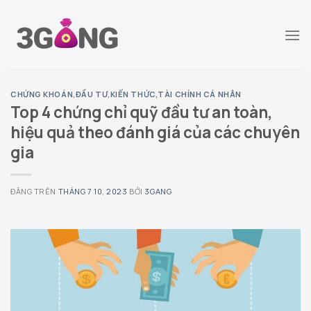
Chuyển
đến
nội
dung
CHỨNG KHOÁN
,
ĐẦU TƯ
,
KIẾN THỨC
,
TÀI CHÍNH CÁ NHÂN
Top 4 chứng chỉ quỹ đầu tư an toàn,
hiệu quả theo đánh giá của các chuyên
gia
ĐĂNG TRÊN
THÁNG 7 10, 2023
BỞI
3GANG