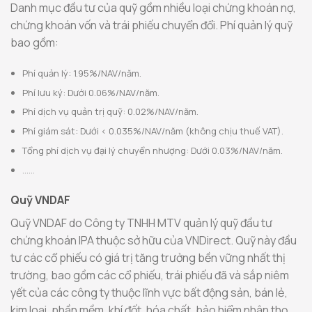
Danh mục đầu tư của quỹ gồm nhiều loại chứng khoán nợ,
chứng khoán vốn và trái phiếu chuyển đổi. Phí quản lý quỹ
bao gồm:
Phí quản lý: 1.95%/NAV/năm.
Phí lưu ký: Dưới 0.06%/NAV/năm.
Phí dịch vụ quản trị quỹ: 0.02%/NAV/năm.
Phí giám sát: Dưới < 0.035%/NAV/năm (không chịu thuế VAT).
Tổng phí dịch vụ đại lý chuyển nhượng: Dưới 0.03%/NAV/năm.
……
Quỹ VNDAF
Quỹ VNDAF do Công ty TNHH MTV quản lý quỹ đầu tư
chứng khoán IPA thuộc sở hữu của VNDirect. Quỹ này đầu
tư các cổ phiếu có giá trị tăng trưởng bền vững nhất thị
trường, bao gồm các cổ phiếu, trái phiếu đã và sắp niêm
yết của các công ty thuộc lĩnh vực bất động sản, bán lẻ,
kim loại, phần mềm, khí đốt, hóa chất, bảo hiểm nhân thọ,