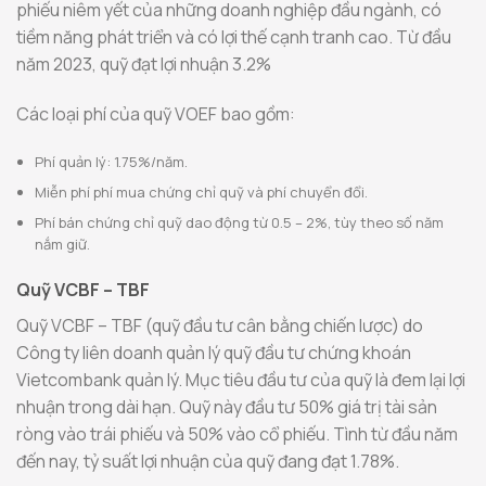
phiếu niêm yết của những doanh nghiệp đầu ngành, có
tiềm năng phát triển và có lợi thế cạnh tranh cao. Từ đầu
năm 2023, quỹ đạt lợi nhuận 3.2%
Các loại phí của quỹ VOEF bao gồm:
Phí quản lý: 1.75%/năm.
Miễn phí phí mua chứng chỉ quỹ và phí chuyển đổi.
Phí bán chứng chỉ quỹ dao động từ 0.5 – 2%, tùy theo số năm
nắm giữ.
Quỹ VCBF – TBF
Quỹ VCBF – TBF (quỹ đầu tư cân bằng chiến lược) do
Công ty liên doanh quản lý quỹ đầu tư chứng khoán
Vietcombank quản lý. Mục tiêu đầu tư của quỹ là đem lại lợi
nhuận trong dài hạn. Quỹ này đầu tư 50% giá trị tài sản
ròng vào trái phiếu và 50% vào cổ phiếu. Tình từ đầu năm
đến nay, tỷ suất lợi nhuận của quỹ đang đạt 1.78%.