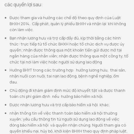
các quyền lợi sau:
Được tham gia và hưởng các chế độ theo quy định của Luật
BHXH 2014. Cấp phát, quản lý phiếu BHXH và nhận lại khi không
còn làm việc.
Bạn nhận lương hưu và trợ cấp đầy đủ, kịp thời bằng các hình
thức: trực tiếp từ tổ chức BHXH hoặc tổ chức dịch vụ được ủy
quyền; nhận được thông qua một khoản tiền gửi được mở tại
ngân hàng của nhân viên; nhận được thông qua một công ty, tổ
chức tại nơi làm việc hoặc người sử dụng lao động
Hưởng BHYT trong các trường hợp: hưởng lương hưu, thai sản,
nhận nuôi con nuôi, tai nạn lao động, bệnh nghề nghiệp, ốm
đau.
Chủ động đi khám giám định mức độ khuyết tật và được thanh
toán chi phí giám định nếu hưởng bảo hiểm xã hội.
Được nhận lương hưu và trợ cấp bảo hiểm xã hội khác.
nhận thông tin về việc thanh toán bảo hiểm xã hội thường
xuyên; yêu cầu thông tin từ người sử dụng lao động về việc
đóng bảo hiểm xã hội và quyền nhận chúng. Người tham gia có
quyền khiếu nại, hủy bỏ, khởi kiện BHXH theo quy định pháp luật.