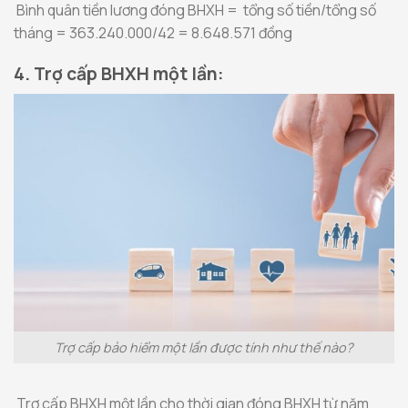
Bình quân tiền lương đóng BHXH = tổng số tiền/tổng ​​số
tháng = 363.240.000/42 = 8.648.571 đồng
4. Trợ cấp BHXH một lần:
Trợ cấp bảo hiểm một lần được tính như thế nào?
Trợ cấp BHXH một lần cho thời gian đóng BHXH từ năm