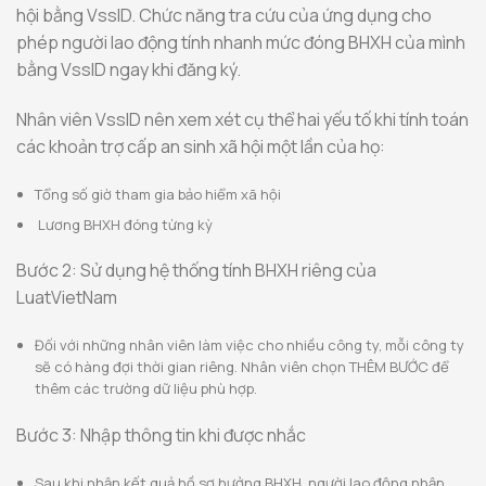
hội bằng VssID. Chức năng tra cứu của ứng dụng cho
phép người lao động tính nhanh mức đóng BHXH của mình
bằng VssID ngay khi đăng ký.
Nhân viên VssID nên xem xét cụ thể hai yếu tố khi tính toán
các khoản trợ cấp an sinh xã hội một lần của họ:
Tổng số giờ tham gia bảo hiểm xã hội
Lương BHXH đóng từng kỳ
Bước 2: Sử dụng hệ thống tính BHXH riêng của
LuatVietNam
Đối với những nhân viên làm việc cho nhiều công ty, mỗi công ty
sẽ có hàng đợi thời gian riêng. Nhân viên chọn THÊM BƯỚC để
thêm các trường dữ liệu phù hợp.
Bước 3: Nhập thông tin khi được nhắc
Sau khi nhận kết quả hồ sơ hưởng BHXH, người lao động nhập