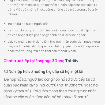
Người đi nước ngoài phải nộp bản sao Giấy xác nhận thôi quốc
tịch Việt Nam do cơ quan có thẩm quyền cấp hoặc bản dịch ra
tiếng Việt có chứng thực, công chứng của một trong các giấy
tờ sau:
hộ chiếu do nước ngoài cấp;
thị thực do cơ quan có thẩm quyền của nước ngoài cấp, trong
đó xác nhận được phép nhập cảnh để ở lại nước ngoài;
giấy tờ chứng minh đang làm thủ tục nhập quốc tịch nước ngoài;
giấy chứng nhận do cơ quan có thẩm quyền của nước ngoài cấp
hoặc thẻ thường trú còn thời hạn ít nhất 5 năm.
Chat trực tiếp tại Fanpage 3Gang
Tại đây
4.1 Nơi nộp hồ sơ hưởng trợ cấp xã hội một lần
Để nộp hồ sơ, người lao động nộp hồ sơ trực tiếp tại cơ
quan bảo hiểm xã hội nơi cư trú (nơi thường trú hoặc nơi
đăng ký tạm trú). Khi đi làm mang theo chứng minh nhân
dân/thẻ căn cước công dân, sổ hộ khẩu/sổ tạm trú.