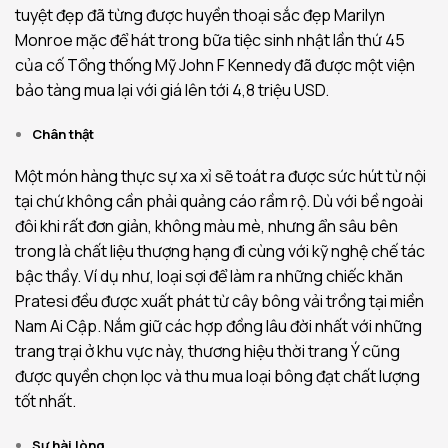
tuyệt đẹp đã từng được huyền thoại sắc đẹp Marilyn
Monroe mặc để hát trong bữa tiệc sinh nhật lần thứ 45
của cố Tổng thống Mỹ John F Kennedy đã được một viện
bảo tàng mua lại với giá lên tới 4,8 triệu USD.
Chân thật
Một món hàng thực sự xa xỉ sẽ toát ra được sức hút từ nội
tại chứ không cần phải quảng cáo rầm rộ. Dù với bề ngoài
đôi khi rất đơn giản, không màu mè, nhưng ẩn sâu bên
trong là chất liệu thượng hạng đi cùng với kỹ nghệ chế tác
bậc thầy. Ví dụ như, loại sợi để làm ra những chiếc khăn
Pratesi đều được xuất phát từ cây bông vải trồng tại miền
Nam Ai Cập. Nắm giữ các hợp đồng lâu đời nhất với những
trang trại ở khu vực này, thương hiệu thời trang Ý cũng
được quyền chọn lọc và thu mua loại bông đạt chất lượng
tốt nhất.
Sự hài lòng