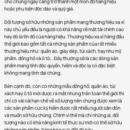
cho chúng ngày càng trở thành một món đồ hàng hiệu
hoặc phụ kiện độc đáo và quý giá.
Đối tượng sở hữu những sản phẩm mang thương hiệu xa xỉ
này chủ yếu đều là người có khả năng về mặt tài chính cao
hay đó là tín đồ của hàng hiệu. Thương hiệu xa xỉ hàng đầu
thế giới bao gồm tất cả những sản phẩm của rất nhiều
thương hiệu như: quần áo, giày dép, túi xách, hay như mỹ
phẩm, đồng hồ và ô tô,…Đây thường sẽ là các dòng sản
phẩm mang tính độc quyền, hiếm và độc lạ có đặc biệt
không mang tính đại chúng.
Bên cạnh đó, còn có những mẫu đồng hồ, quần áo, túi
xách hay ô tô mới được ra mắt nhưng trên toàn thế giới thì
chỉ có vài cái hạn chế về số lượng nên chúng được xem là
các sản phẩm cực kỳ hiếm được rất nhiều người săn đón
và muốn sở hữu chúng. Chính vì thế mà chỉ những ai, đối
tượng nào có khả năng kinh tế thực sự mới có thể sở hữu
những sản phẩm, hàng hóa cực đắt đỏ này.