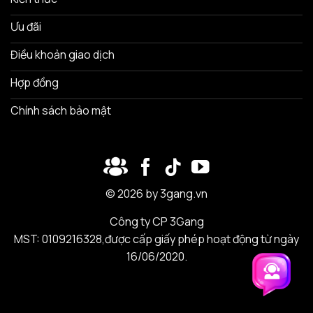
Ưu đãi
Điều khoản giao dịch
Hợp đồng
Chính sách bảo mật
© 2026 by 3gang.vn
Công ty CP 3Gang
MST: 0109216328,được cấp giấy phép hoạt động từ ngày
16/06/2020.
Trải nghiệm 3Gang
Trải nghiệm 3Gang