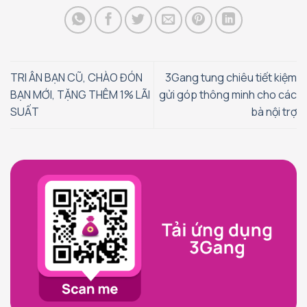
TRI ÂN BẠN CŨ, CHÀO ĐÓN
3Gang tung chiêu tiết kiệm
BẠN MỚI, TẶNG THÊM 1% LÃI
gửi góp thông minh cho các
SUẤT
bà nội trợ