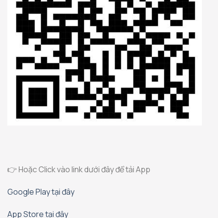
👉 Hoặc Click vào link dưới đây để tải App
Google Play tại đây
App Store tại đây