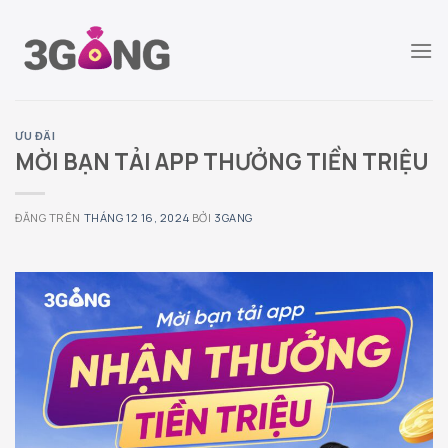
Chuyển
đến
nội
dung
ƯU ĐÃI
MỜI BẠN TẢI APP THƯỞNG TIỀN TRIỆU
ĐĂNG TRÊN
THÁNG 12 16, 2024
BỞI
3GANG