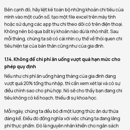
Bên cạnh đó, hãy liệt kê toàn bộ những khoản chi tiêu của
mình vào một cuốn sổ, tạo một file excel trên máy tính
hoặc sử dụng các app thu chi theo dõi có trên điện thoại.
Không nên bỏ qua bất kỳ khoản nào dù là nhỏ nhất. Sau
mỗi tháng, chúng ta sẽ có cái nhìn cụ thể về thói quen chi
tiêu hiện tại của bản thân cũng như của gia đình.
1.14. Không để chi phí ăn uống vượt quá hạn mức cho
phép quy định
Nếu như chi phí ăn uống hàng tháng của gia đình đang
vượt quá 20% tổng thu nhập, thì cần xem xét lại và có sự
điều chỉnh sao cho phù hợp. Nó sẽ cho thấy bạn đang chi
tiêu không có kế hoạch, thiếu đi sự khoa học.
Mỗi ngày, chúng ta đều bỏ đi một lượng thức ăn dư thừa
đáng kể. Điều đó đồng nghĩa với việc chúng ta đang lãng
phí thực phẩm. Đó là nguyên nhân khiến cho ngân sách