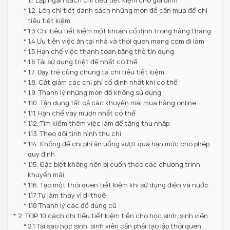
1.1. Lập ngân sách chi tiêu tiết kiệm cho gia đình
1.2. Lên chi tiết danh sách những món đồ cần mua để chi
tiêu tiết kiệm
1.3 Chi tiêu tiết kiệm một khoản cố định trong hàng tháng
1.4 Ưu tiên việc ăn tại nhà và thói quen mang cơm đi làm
1.5 Hạn chế việc thanh toán bằng thẻ tín dụng
1.6 Tái sử dụng triệt để nhất có thể
1.7. Dạy trẻ cùng chúng ta chi tiêu tiết kiệm
1.8. Cắt giảm các chi phí cố định nhất khi có thể
1.9. Thanh lý những món đồ không sử dụng
1.10. Tận dụng tất cả các khuyến mãi mua hàng online
1.11. Hạn chế vay mượn nhất có thể
1.12. Tìm kiếm thêm việc làm để tăng thu nhập
1.13. Theo dõi tình hình thu chi
1.14. Không để chi phí ăn uống vượt quá hạn mức cho phép
quy định
1.15. Đặc biệt không nên bị cuốn theo các chương trình
khuyến mãi
1.16. Tạo một thói quen tiết kiệm khi sử dụng điện và nước
1.17 Tự làm thay vì đi thuê
1.18 Thanh lý các đồ dùng cũ
2. TOP 10 cách chi tiêu tiết kiệm tiền cho học sinh, sinh viên
2.1 Tại sao học sinh, sinh viên cần phải tạo lập thói quen