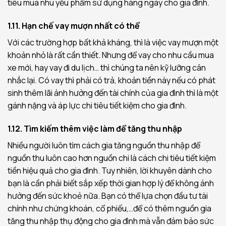
tiêu mua nhu yếu phẩm sử dụng hàng ngày cho gia đình.
1.11. Hạn chế vay mượn nhất có thể
Với các trường hợp bất khả kháng, thì là việc vay mượn một
khoản nhỏ là rất cần thiết. Nhưng để vay cho nhu cầu mua
xe mới, hay vay đi du lịch… thì chúng ta nên kỹ lưỡng cân
nhắc lại. Có vay thì phải có trả, khoản tiền này nếu có phát
sinh thêm lãi ảnh hưởng đến tài chính của gia đình thì là một
gánh nặng và áp lực chi tiêu tiết kiệm cho gia đình.
1.12. Tìm kiếm thêm việc làm để tăng thu nhập
Nhiều người luôn tìm cách gia tăng nguồn thu nhập để
nguồn thu luôn cao hơn nguồn chi là cách chi tiêu tiết kiệm
tiền hiệu quả cho gia đình. Tuy nhiên, lời khuyên dành cho
bạn là cần phải biết sắp xếp thời gian hợp lý để không ảnh
hưởng đến sức khoẻ nữa. Bạn có thể lựa chọn đầu tư tài
chính như chứng khoán, cổ phiếu,…để có thêm nguồn gia
tăng thu nhập thụ động cho gia đình mà vẫn đảm bảo sức