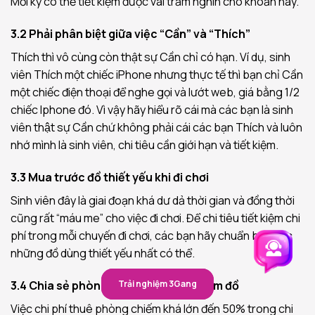
Mỗi kỳ có thể tiết kiệm được vài trăm nghìn cho khoản này.
3.2 Phải phân biệt giữa việc “Cần” và “Thích”
Thích thì vô cùng còn thật sự Cần chỉ có hạn. Ví dụ, sinh
viên Thích một chiếc iPhone nhưng thực tế thì bạn chỉ Cần
một chiếc điện thoại để nghe gọi và lướt web, giá bằng 1/2
chiếc Iphone đó. Vì vậy hãy hiểu rõ cái mà các bạn là sinh
viên thật sự Cần chứ không phải cái các bạn Thích và luôn
nhớ mình là sinh viên, chi tiêu cần giới hạn và tiết kiệm.
3.3 Mua trước đồ thiết yếu khi đi chơi
Sinh viên đây là giai đoạn khá dư dả thời gian và đồng thời
cũng rất “máu me” cho việc đi chơi. Để chi tiêu tiết kiệm chi
phí trong mỗi chuyến đi chơi, các bạn hãy chuẩn bị trước
những đồ dùng thiết yếu nhất có thể.
3.4 Chia sẻ phòng trọ và chia nhau sắm đồ
Trải nghiệm 3Gang
Trải nghiệm 3Gang
Việc chi phí thuê phòng chiếm khá lớn đến 50% trong chi