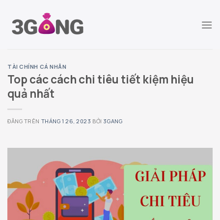
Chuyển
đến
nội
dung
TÀI CHÍNH CÁ NHÂN
Top các cách chi tiêu tiết kiệm hiệu
quả nhất
ĐĂNG TRÊN
THÁNG 1 26, 2023
BỞI
3GANG