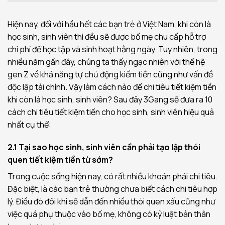
Hiện nay, đối với hầu hết các bạn trẻ ở Việt Nam, khi còn là
học sinh, sinh viên thì đều sẽ được bố mẹ chu cấp hỗ trợ
chi phí để học tập và sinh hoạt hằng ngày. Tuy nhiên, trong
nhiều năm gần đây, chúng ta thấy ngạc nhiên với thế hệ
gen Z về khả năng tự chủ động kiếm tiền cũng như vấn đề
độc lập tài chính. Vậy làm cách nào để chi tiêu tiết kiệm tiền
khi còn là học sinh, sinh viên? Sau đây 3Gang sẽ đưa ra 10
cách chi tiêu tiết kiệm tiền cho học sinh, sinh viên hiệu quả
nhất cụ thể:
2.1 Tại sao học sinh, sinh viên cần phải tạo lập thói
quen tiết kiệm tiền từ sớm?
Trong cuộc sống hiện nay, có rất nhiều khoản phải chi tiêu.
Đặc biệt, là các bạn trẻ thường chưa biết cách chi tiêu hợp
lý. Điều đó đôi khi sẽ dẫn đến nhiều thói quen xấu cũng như
việc quá phụ thuộc vào bố mẹ, không có kỷ luật bản thân