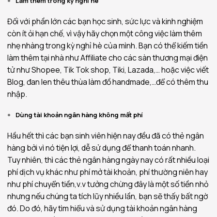
Làm thêm trong kỳ nghỉ hè
Đối với phần lớn các bạn học sinh, sức lực và kinh nghiệm
còn ít ỏi hạn chế, vì vậy hãy chọn một công việc làm thêm
nhẹ nhàng trong kỳ nghỉ hè của mình. Bạn có thể kiếm tiền
làm thêm tại nhà như Affiliate cho các sàn thương mại điện
tử như Shopee, Tik Tok shop, Tiki, Lazada,… hoặc việc viết
Blog, đan len thêu thùa làm đồ handmade,…để có thêm thu
nhập.
Dùng tài khoản ngân hàng không mất phí
Hầu hết thì các bạn sinh viên hiện nay đều đã có thẻ ngân
hàng bởi vì nó tiện lợi, dễ sử dụng để thanh toán nhanh.
Tuy nhiên, thì các thẻ ngân hàng ngày nay có rất nhiều loại
phí dịch vụ khác như phí mở tài khoản, phí thường niên hay
như phí chuyển tiền,v.v tưởng chừng đây là một số tiền nhỏ
nhưng nếu chúng ta tích lũy nhiều lần, bạn sẽ thấy bất ngờ
đó. Do đó, hãy tìm hiểu và sử dụng tài khoản ngân hàng