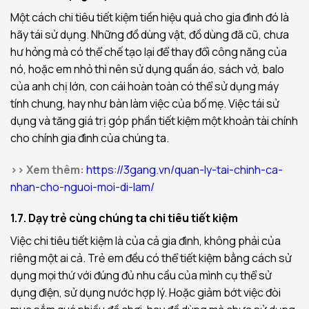
Một cách chi tiêu tiết kiệm tiền hiệu quả cho gia đình đó là
hãy tái sử dụng. Những đồ dùng vật, đồ dùng đã cũ, chưa
hư hỏng mà có thể chế tạo lại để thay đổi công năng của
nó, hoặc em nhỏ thì nên sử dụng quần áo, sách vở, balo
của anh chị lớn, con cái hoàn toàn có thể sử dụng máy
tính chung, hay như bàn làm việc của bố mẹ. Việc tái sử
dụng và tăng giá trị góp phần tiết kiệm một khoản tài chính
cho chính gia đình của chúng ta.
>> Xem thêm:
https://3gang.vn/quan-ly-tai-chinh-ca-
nhan-cho-nguoi-moi-di-lam/
1.7. Dạy trẻ cùng chúng ta chi tiêu tiết kiệm
Việc chi tiêu tiết kiệm là của cả gia đình, không phải của
riêng một ai cả. Trẻ em đều có thể tiết kiệm bằng cách sử
dụng mọi thứ với đúng đủ nhu cầu của mình cụ thể sử
dụng điện, sử dụng nước hợp lý. Hoặc giảm bớt việc đòi