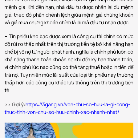
mệnh giá. Khi đến hạn, nhà đầu tư được nhận lại đủ mệnh
giá, theo đó phần chênh lệch giữa mệnh giá chứng khoán
và giá mua chứng khoán chính là lãi mà đầu tư nhận được.
– Tín phiếu kho bạc được xem là công cụ tài chính có mức
độ rủi ro thấp nhất trên thị trường tiền tệ bởi khả năng hạn
chế bị vỡ nợ từ người phát hành, nghĩa là chính phủ luôn có
khả năng thanh toán khoản nợ khi đến kỳ hạn thanh toán,
vì chính phủ lúc nào cũng có thể tăng thuế hoặc in tiền để
trả nợ. Tuy nhiên mức lãi suất của loại tín phiếu này thường
thấp hơn các công cụ khác lưu thông trên thị trường tiền
tệ.
>> Gợi ý:
https://3gang.vn/von-chu-so-huu-la-gi-cong-
thuc-tinh-von-chu-so-huu-chinh-xac-nhanh-nhat/