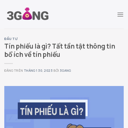
Chuyển
đến
nội
dung
ĐẦU TƯ
Tín phiếu là gì? Tất tần tật thông tin
bổ ích về tín phiếu
ĐĂNG TRÊN
THÁNG 1 30, 2023
BỞI
3GANG