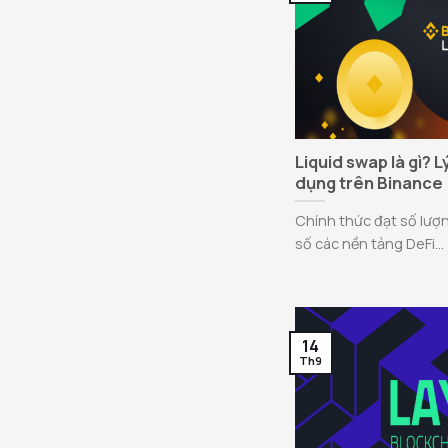
Liquid swap là gì? 
dụng trên Binance
Chính thức đạt số lượ
số các nền tảng DeFi...
14
Th9