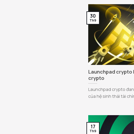
30
Th9
Launchpad crypto l
crypto
Launchpad crypto đan
của hệ sinh thái tài chín
17
Th9