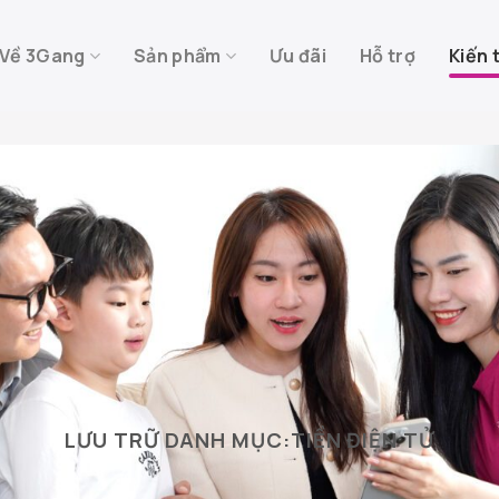
Về 3Gang
Sản phẩm
Ưu đãi
Hỗ trợ
Kiến 
LƯU TRỮ DANH MỤC:
TIỀN ĐIỆN TỬ