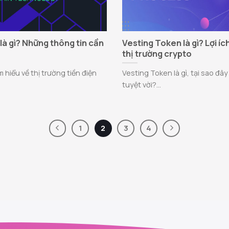
là gì? Những thông tin cần
Vesting Token là gì? Lợi í
thị trường crypto
 hiểu về thị trường tiền điện
Vesting Token là gì, tại sao đây 
tuyệt vời?...
1
2
3
4