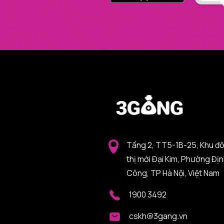
Tầng 2, TT5-1B-25, Khu đ
thị mới Đại Kim, Phường Đị
Công, TP Hà Nội, Việt Nam
1900 3492
cskh@3gang.vn