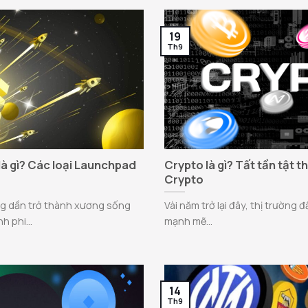
19
Th9
à gì? Các loại Launchpad
Crypto là gì? Tất tần tật t
Crypto
g dần trở thành xương sống
Vài năm trở lại đây, thị trường 
h phi...
mạnh mẽ...
14
Th9