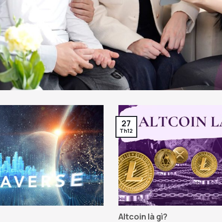
27
Th12
Altcoin là gì?