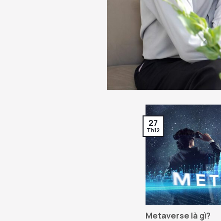
27
Th12
Metaverse là gì?