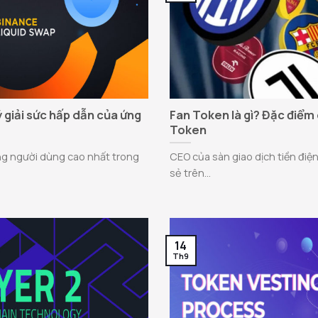
Lý giải sức hấp dẫn của ứng
Fan Token là gì? Đặc điểm
Token
ng người dùng cao nhất trong
CEO của sàn giao dịch tiền điện
sẻ trên...
14
Th9