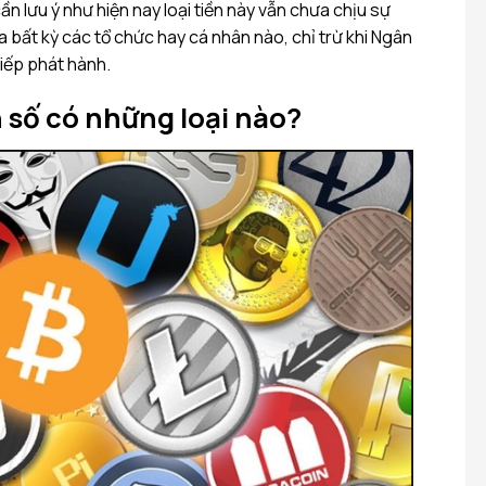
cần lưu ý như hiện nay loại tiền này vẫn chưa chịu sự
a bất kỳ các tổ chức hay cá nhân nào, chỉ trừ khi Ngân
iếp phát hành.
n số có những loại nào?