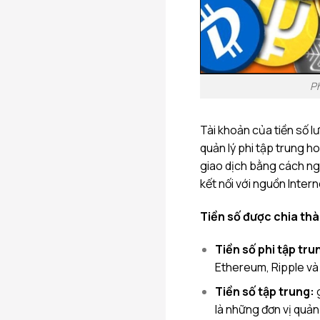
Ph
Tài khoản của tiền số lư
quản lý phi tập trung ho
giao dịch bằng cách ng
kết nối với nguồn Inte
Tiền số được chia thà
Tiền số phi tập tru
Ethereum, Ripple và 
Tiền số tập trung:
g
là những đơn vị quản