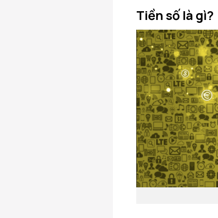
Tiền số là gì?