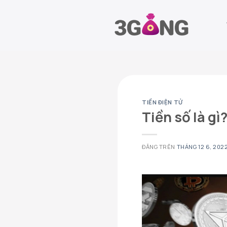
Chuyển
đến
nội
dung
TIỀN ĐIỆN TỬ
Tiền số là gì
ĐĂNG TRÊN
THÁNG 12 6, 202