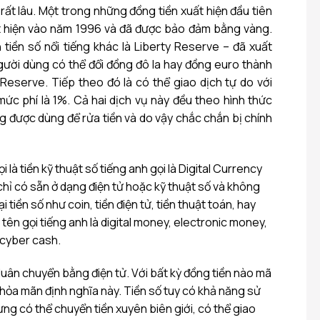
 rất lâu. Một trong những đồng tiền xuất hiện đầu tiên
ất hiện vào năm 1996 và đã được bảo đảm bằng vàng.
 tiền số nổi tiếng khác là Liberty Reserve – đã xuất
ười dùng có thể đổi đồng đô la hay đồng euro thành
 Reserve. Tiếp theo đó là có thể giao dịch tự do với
ức phí là 1%. Cả hai dịch vụ này đều theo hình thức
g được dùng để rửa tiền và do vậy chắc chắn bị chính
 là tiền kỹ thuật số tiếng anh gọi là Digital Currency
 chỉ có sẵn ở dạng điện tử hoặc kỹ thuật số và không
i tiền số như coin, tiền điện tử, tiền thuật toán, hay
 tên gọi tiếng anh là digital money, electronic money,
 cyber cash.
 luân chuyển bằng điện tử. Với bất kỳ đồng tiền nào mã
 thỏa mãn định nghĩa này. Tiền số tuy có khả năng sử
hưng có thể chuyển tiền xuyên biên giới, có thể giao