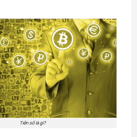
Tiền số là gì?