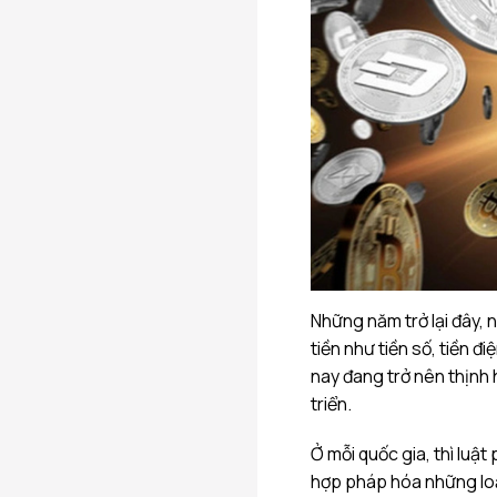
Những năm trở lại đây, 
tiền như tiền số, tiền đi
nay đang trở nên thịnh
triển.
Ở mỗi quốc gia, thì luậ
hợp pháp hóa những loại