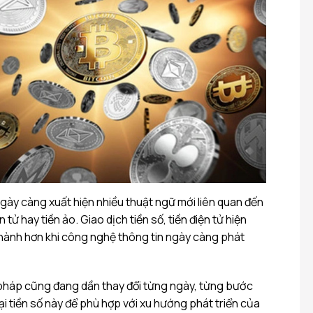
ngày càng xuất hiện nhiều thuật ngữ mới liên quan đến
ện tử hay tiền ảo. Giao dịch tiền số, tiền điện tử hiện
 hành hơn khi công nghệ thông tin ngày càng phát
t pháp cũng đang dần thay đổi từng ngày, từng bước
 tiền số này để phù hợp với xu hướng phát triển của