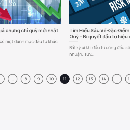
giá chứng chỉ quỹ mới nhất
Tìm Hiểu Sâu Về Đặc Điểm
Quỹ – Bí quyết đầu tư hiệu
ỹ có một danh mục đầu tư khác
Bất kỳ ai khi đầu tư cũng đều s
nhuận. Tuy...
1
…
8
9
10
11
12
13
14
…