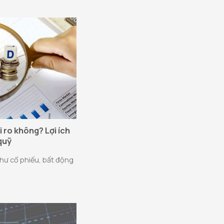
i ro không? Lợi ích
quỹ
như cổ phiếu, bất động