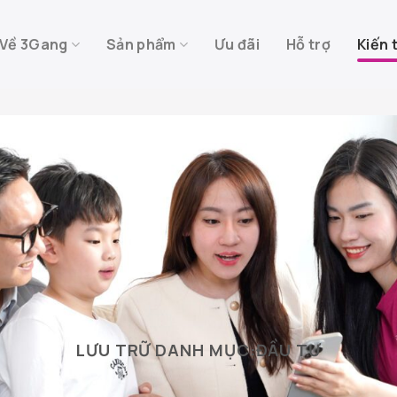
Về 3Gang
Sản phẩm
Ưu đãi
Hỗ trợ
Kiến 
LƯU TRỮ DANH MỤC:
ĐẦU TƯ