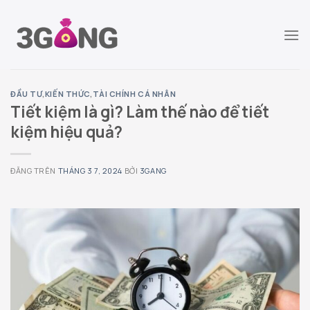
Chuyển
đến
nội
dung
ĐẦU TƯ
,
KIẾN THỨC
,
TÀI CHÍNH CÁ NHÂN
Tiết kiệm là gì? Làm thế nào để tiết
kiệm hiệu quả?
ĐĂNG TRÊN
THÁNG 3 7, 2024
BỞI
3GANG