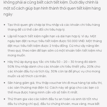
không phải ai cũng biết cách tiết kiệm. Dưới đây chính là
một số cách giúp bạn hình thành thói quen tiết kiệm hàng
ngày:
Tạo thói quen ghi chép lại thu nhập và các khoản chi tiêu hàng
tháng để có thể cân đối chi tiêu hợp lý.
Lập kế hoạch tiết kiệm ngắn hạn và dài hạn hợp lý. Ví dụ: Một
ngày bạn đặt ra mục tiêu tiết kiệm được 50.000 VNĐ. Một tháng
đặt mục tiêu tiết kiệm được 2 triệu đồng. Cứ như vậy nâng lên
theo quý, theo năm để bạn sớm có một khoản tiền tiết kiệm như
mong muốn.
Hãy thử áp dụng quy tắc chi tiêu 50 – 20 – 30 trong đó dành
50% thu nhập dành cho các khoản chi tiêu thiết yếu, 20% cho
các khoản đầu tư và tích lũy, 30% còn lại để phục vụ cho mong
muốn và sở thích cá nhân.
Săn hàng giảm giá, thu thập voucher khi đi mua hàng tại siêu thị,
các sàn thương mại điện tử. Cách này sẽ giúp cho các bạn có
thể mua được hàng mình cần với số tiền ít nhất.
Thử tham gia vào các kênh đầu tư an toàn và sinh lời tốt như
đầu tư chứng chỉ quỹ, đầu tư chứng khoán, mua vàng, mua bất