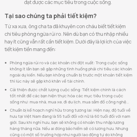
đạt được các mục tiêu trong cuộc sống.
Tại sao chúng ta phải tiết kiệm?
Từ xa xưa, ông cha ta đã khuyên con cháu biết tiết kiệm
chi tiêu phòng ngừa rủi ro. Nên dù bạn có thu nhập nhiều
hay ít cũng vẫn rất cần tiết kiệm. Dưới đây là lợi ích của việc
tiết kiệm tiền mang đến:
Phòng ngừa rủi ro và các khoản chi đột xuất: Trong cuộc sống
không ít lần bạn sẽ gặp những tình huống phải chi tiêu các khoản
ngoài dự kiến. Nếu bạn không chuẩn bị trước một khoản tiết kiệm
thì lúc này sẽ gặp khó khăn về tài chính.
Cải thiện được chất lượng cuộc sống: Tiết kiệm chính là cách
tốt nhất để các bạn hiện thực hóa các mục tiêu trong cuộc
sống như: mua nhà, mua xe, đi du lịch, mua sắm đồ công nghệ…
Chuẩn bị kế hoạch nghỉ hữu trong tương lai: Hiện nay, độ tuổi về
hưu tại Việt Nam đang là 55 tuổi đối với nữ là 60 tuổi đối với nam
giới. Sau khi nghỉ hưu, bạn sẽ không có khoản thu nhập lương
hàng tháng nữa. Nếu ai đóng bảo hiểm sẽ có lương hưu. Nhưng
cũng có một số trường hợp như người lao động tự do không