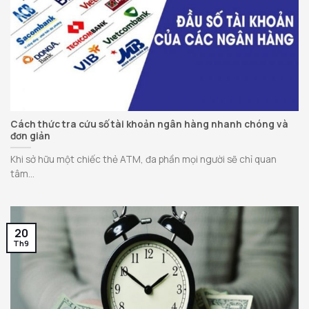
Cách thức tra cứu số tài khoản ngân hàng nhanh chóng và
đơn giản
Khi sở hữu một chiếc thẻ ATM, đa phần mọi người sẽ chỉ quan
tâm...
20
Th9