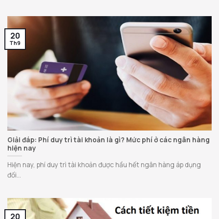
20
Th9
Giải đáp: Phí duy trì tài khoản là gì? Mức phí ở các ngân hàng
hiện nay
Hiện nay, phí duy trì tài khoản được hầu hết ngân hàng áp dụng
đối...
20