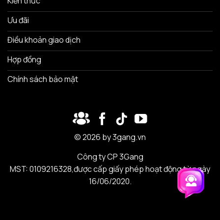
Kiến thức
Ưu đãi
Điều khoản giao dịch
Hợp đồng
Chính sách bảo mật
© 2026 by 3gang.vn
Công ty CP 3Gang
MST: 0109216328,được cấp giấy phép hoạt động từ ngày
16/06/2020.
Trải nghiệm 3Gang
Trải nghiệm 3Gang