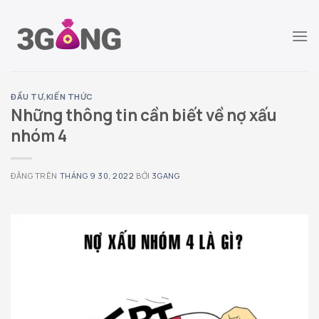
Chuyển
đến
nội
dung
ĐẦU TƯ
,
KIẾN THỨC
Những thông tin cần biết về nợ xấu
nhóm 4
ĐĂNG TRÊN
THÁNG 9 30, 2022
BỞI
3GANG