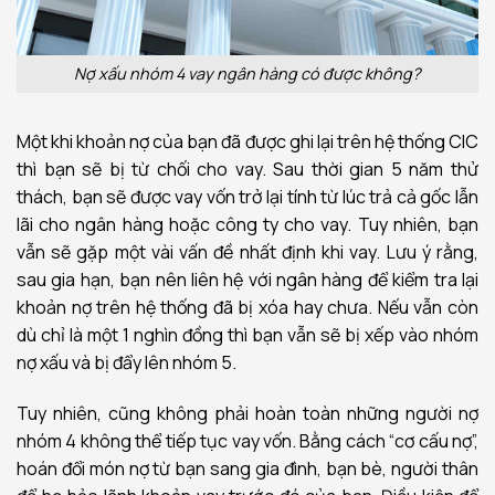
Nợ xấu nhóm 4 vay ngân hàng có được không?
Một khi khoản nợ của bạn đã được ghi lại trên hệ thống CIC
thì bạn sẽ bị từ chối cho vay. Sau thời gian 5 năm thử
thách, bạn sẽ được vay vốn trở lại tính từ lúc trả cả gốc lẫn
lãi cho ngân hàng hoặc công ty cho vay. Tuy nhiên, bạn
vẫn sẽ gặp một vài vấn đề nhất định khi vay. Lưu ý rằng,
sau gia hạn, bạn nên liên hệ với ngân hàng để kiểm tra lại
khoản nợ trên hệ thống đã bị xóa hay chưa. Nếu vẫn còn
dù chỉ là một 1 nghìn đồng thì bạn vẫn sẽ bị xếp vào nhóm
nợ xấu và bị đẩy lên nhóm 5.
Tuy nhiên, cũng không phải hoàn toàn những người nợ
nhóm 4 không thể tiếp tục vay vốn. Bằng cách “cơ cấu nợ”,
hoán đổi món nợ từ bạn sang gia đình, bạn bè, người thân