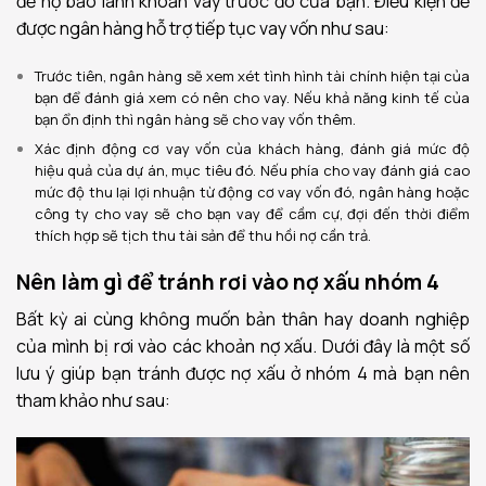
để họ bảo lãnh khoản vay trước đó của bạn. Điều kiện để
được ngân hàng hỗ trợ tiếp tục vay vốn như sau:
Trước tiên, ngân hàng sẽ xem xét tình hình tài chính hiện tại của
bạn để đánh giá xem có nên cho vay. Nếu khả năng kinh tế của
bạn ổn định thì ngân hàng sẽ cho vay vốn thêm.
Xác định động cơ vay vốn của khách hàng, đánh giá mức độ
hiệu quả của dự án, mục tiêu đó. Nếu phía cho vay đánh giá cao
mức độ thu lại lợi nhuận từ động cơ vay vốn đó, ngân hàng hoặc
công ty cho vay sẽ cho bạn vay để cầm cự, đợi đến thời điểm
thích hợp sẽ tịch thu tài sản để thu hồi nợ cần trả.
Nên làm gì để tránh rơi vào nợ xấu nhóm 4
Bất kỳ ai cùng không muốn bản thân hay doanh nghiệp
của mình bị rơi vào các khoản nợ xấu. Dưới đây là một số
lưu ý giúp bạn tránh được nợ xấu ở nhóm 4 mà bạn nên
tham khảo như sau: