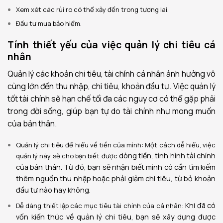
Xem xét các rủi ro có thể xảy đến trong tương lai.
Đầu tư mua bảo hiểm.
Tính thiết yếu của việc quản lý chi tiêu cá
nhân
Quản lý các khoản chi tiêu, tài chính cá nhân ảnh hưởng vô
cùng lớn đến
thu nhập
, chi tiêu, khoản đầu tư. Việc quản lý
tốt tài chính sẽ
hạn chế
tối đa các
nguy cơ
có thể gặp phải
trong
đời sống, giúp bạn
tự do tài chính như
mong muốn
của bản thân.
Quản lý chi tiêu để hiểu về
tiền của
mình: Một cách dễ hiểu, việc
dòng tiền,
tình hình tài chính
quản lý này sẽ cho bạn biết được
của bản thân. Từ
đó
,
bạn sẽ
nhận biết
mình có cần tìm kiếm
thêm
nguồn thu
nhập hoặc phải giảm chi tiêu, từ bỏ khoản
đầu tư nào hay không.
Khi đã có
Dễ dàng thiết
lập các
mục tiêu
tài chính của cá nhân:
vốn kiến thức về quản lý chi tiêu,
bạn sẽ
xây dựng được