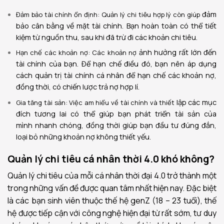
đảm
Đảm bảo
tài chính ổn định: Quản lý chi tiêu hợp lý còn giúp
bảo
cân bằng về mặt tài chính. Bạn hoàn toàn có
thể tiết
kiệm từ
nguồn thu
, sau khi đã trừ đi các khoản chi tiêu.
ảnh hưởng rất lớn đến
Hạn chế
các khoản nợ: Các khoản nợ
tài chính của bạn. Để
hạn chế
điều
đó
, bạn nên áp dụng
cách quản trị
tài chính cá nhân để
hạn chế
các khoản nợ,
đồng thời,
có
chiến lược
trả nợ
hợp lí
.
lập các
mục
Gia tăng tài sản: Việc am hiểu về tài chính và thiết
đích
tương lai
có thể giúp bạn
phát triển tài sản của
mình
nhanh chóng, đồng thời g
iúp bạn
đầu tư đúng đắn,
loại bỏ những khoản nợ không
thiết yếu.
Quản lý chi tiêu cá nhân thời 4.0 khó không?
Quản lý chi tiêu của mỗi cá nhân thời đại 4.0 trở thành một
trong những vấn đề được quan tâm nhất hiện nay. Đặc biệt
là các bạn sinh viên thuộc thế hệ genZ (18 – 23 tuổi), thế
hệ được tiếp cận với công nghệ hiện đại từ rất sớm, tư duy