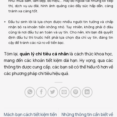
như: mua sắm, làm đẹp, đồ hiệu,… Hãy bỏ ngoài tai những lời tiếp
thị, dịch vụ ưu đãi, hình ảnh quảng cáo đầy sức hấp dẫn, càng
tránh xa càng tốt.
Đầu tư sinh lời là lựa chọn được nhiều người tin tưởng và chấp
nhận bỏ ra khoản tiền không nhỏ. Tuy nhiên, không phải ở đâu
cũng là nơi đầu tư an toàn và uy tín. Cho nên, khi bạn đã quyết
định đầu tư thì trước hết phải lựa chọn địa chỉ uy tín, đáng tin
cậy để tránh các rủi ro về tiền bạc.
Tóm lại,
quản lý chi tiêu cá nhân
là cách thức khoa học,
mang đến các khoản tiết kiệm dài hạn. Hy vọng, qua các
thông tin được cung cấp, các bạn sẽ có thể hiểu rõ hơn về
các phương pháp chi tiêu hiệu quả.
Mách bạn cách tiết kiệm tiền
Những thông tin cần biết về