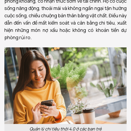
phóng khoáng, có nhận thức sớm về tài chính. Họ có cuộc
sống năng động, thoải mái và không ngần ngại tận hưởng
cuộc sống, chiều chuộng bản thân bằng vật chất. Điều này
dẫn đến vấn đề mất kiểm soát và cân bằng chi tiêu, xuất
hiện những món nợ xấu hoặc không có khoản tiền dự
phòng rủi ro.
Quản lý chi tiêu thời 4.0 ở các bạn trẻ