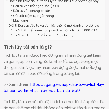
Các hình thức đầu tư tích lũy tài sản hiệu quả nhất hiện nay
Đầu tư vào bất động sản (BĐS)
Đầu tư vào chứng khoán
Gửi tiết kiệm tại ngân hàng
Mua vàng
Giới thiệu app đầu tư và tích lũy thế hệ mới dành cho giới trẻ
Thứ nhất: Tiết kiệm gửi góp với số vốn chỉ từ 30.000 VNĐ
Thứ hai: Hình thức đầu tư chứng chỉ quỹ
Tích lũy tài sản là gì?
Tich lũy tài sản được hiểu đơn giản là hành động tiết kiệm
và gom góp tiền, vàng, đô la, nhà đất, xe cộ…trong một
thời gian dài. Việc này nhằm xây dựng được một số lượng
tài sản để đảm bảo đời sống trong tương lai.
>> Xem thêm:
https://3gang.vn/app-dau-tu-va-tich-luy-
tai-san-uy-tin-nhat-hien-nay-ban-da-biet/
Tích lũy tàu sản sẽ luôn đặt lợi ích dài hạn lên hàng đầu. Từ
đó hạn chế các chi tiêu không cần thiết và tận dụng các cơ