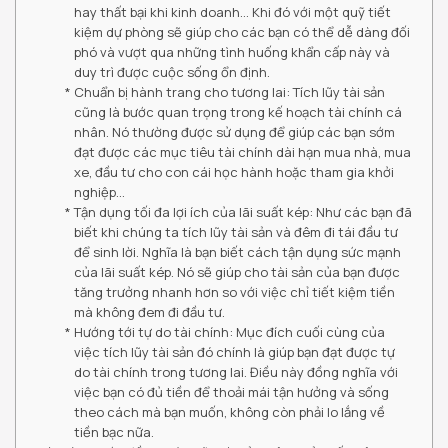
hay thất bại khi kinh doanh… Khi đó với một quỹ tiết
kiệm dự phòng sẽ giúp cho các bạn có thể dễ dàng đối
phó và vượt qua những tình huống khẩn cấp này và
duy trì được cuộc sống ổn định.
Chuẩn bị hành trang cho tương lai: Tích lũy tài sản
cũng là bước quan trọng trong kế hoạch tài chính cá
nhân. Nó thường được sử dụng để giúp các bạn sớm
đạt được các mục tiêu tài chính dài hạn mua nhà, mua
xe, đầu tư cho con cái học hành hoặc tham gia khởi
nghiệp…
Tận dụng tối đa lợi ích của lãi suất kép: Như các bạn đã
biết khi chúng ta tích lũy tài sản và đêm đi tái đầu tư
để sinh lời. Nghĩa là bạn biết cách tận dụng sức mạnh
của lãi suất kép. Nó sẽ giúp cho tài sản của bạn được
tăng trưởng nhanh hơn so với việc chỉ tiết kiệm tiền
mà không đem đi đầu tư.
Hướng tới tự do tài chính: Mục đích cuối cùng của
việc tích lũy tài sản đó chính là giúp bạn đạt được tự
do tài chính trong tương lai. Điều này đồng nghĩa với
việc bạn có đủ tiền để thoải mái tận hưởng và sống
theo cách mà bạn muốn, không còn phải lo lắng về
tiền bạc nữa.