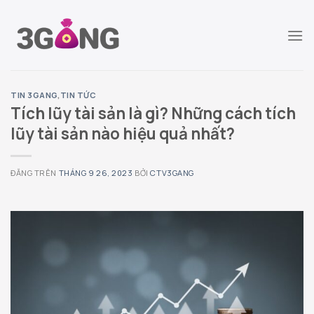
Chuyển
đến
nội
dung
TIN 3GANG
,
TIN TỨC
Tích lũy tài sản là gì? Những cách tích
lũy tài sản nào hiệu quả nhất?
ĐĂNG TRÊN
THÁNG 9 26, 2023
BỞI
CTV3GANG