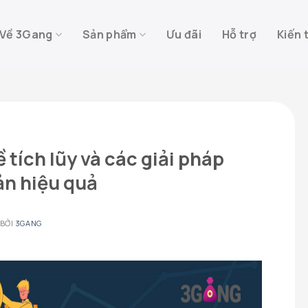
Về 3Gang
Sản phẩm
Ưu đãi
Hỗ trợ
Kiến 
 tích lũy và các giải pháp
sản hiệu quả
BỞI
3GANG