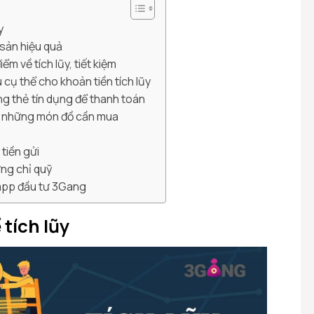
y
i sản hiệu quả
iểm về tích lũy, tiết kiệm
u cụ thể cho khoản tiền tích lũy
ng thẻ tín dụng để thanh toán
h những món đồ cần mua
tiền gửi
ứng chỉ quỹ
 app đầu tư 3Gang
tích lũy