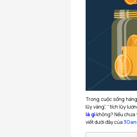
Trong cuộc sống hàng n
lũy vàng”, “ tích lũy lư
là gì
không? Nếu chưa t
viết dưới đây của
3Gan