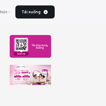
Tải xuống
thức