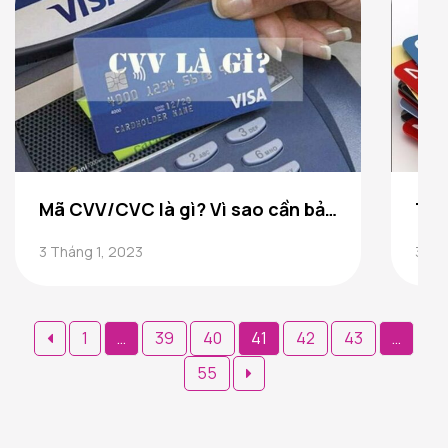
Mã CVV/CVC là gì? Vì sao cần bảo mật mã này?
3 Tháng 1, 2023
3 Th
Phân
1
…
39
40
41
42
43
…
trang
55
bài
viết