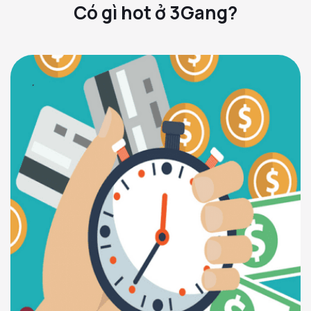
Có gì hot ở 3Gang?