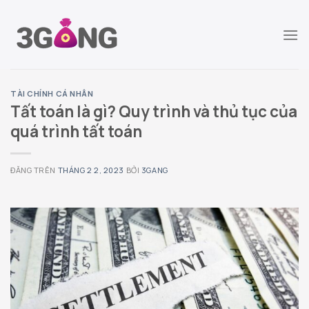
Chuyển
đến
nội
dung
TÀI CHÍNH CÁ NHÂN
Tất toán là gì? Quy trình và thủ tục của
quá trình tất toán
ĐĂNG TRÊN
THÁNG 2 2, 2023
BỞI
3GANG