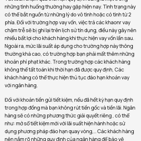
những tình huống thường hay gặp hiện nay. Tình trạng này
có thể bắt nguồn từ những lý do vô tình hoặc có tình từ 2
phía. Đối với trường hợp vay vốn, việc trả các khaonr vay
chậm trễ sẽ bị ghi lại trên lịch sử tín dụng, điều này gây nên
nhiều bất lợi cho khách hàng khi thực hiện vay vốn lần sau.
Ngoài ra, mức lãi suất áp dụng cho trường hợp này thông
thường khá cao, có trường hợp bạn phải mất thêm những
khoản phí phạt khác. Trong trường hợp các khách hàng
không thể tất toán khi thời hạn đã được quy định, Các
khách hàng có thể thực hiện thủ tục đáo hạn khoản vay
với ngân hàng.
Đối với khoản tiền gửi tiết kiệm, nếu đã hết kỳ hạn quy định
trong hợp đồng mà bạn không rút tiền gốc và tiền lãi. Ngân
hàng sẽ có những phương thức giải quyết riêng , có thể
như: mở sổ tiết kiệm mới với lãi suất hiện hành hoặc sử
dụng phương pháp đáo hạn quay vòng,… Các khách hàng
nên nắm rõ những quy định của ngân hàng để bảo vệ