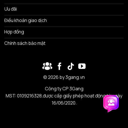
Ưu đãi
Điều khoản giao dịch
Hợp đồng
Chính sách bảo mật
© 2026 by 3gang.vn
Công ty CP 3Gang
MST: 0109216328,được cấp giấy phép hoạt động từ ngày
16/06/2020.
Trải nghiệm 3Gang
Trải nghiệm 3Gang