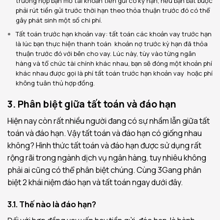
trường hợp bạn mở tài khoản tiền gửi có kỳ hạn, nếu bạn bắt buộc
phải rút tiền gửi trước thời hạn theo thỏa thuận trước đó có thể
gây phát sinh một số chi phí.
Tất toán trước hạn khoản vay: tất toán các khoản vay trước hạn
là lúc bạn thực hiện thanh toán khoản nợ trước kỳ hạn đã thỏa
thuận trước đó với bên cho vay. Lúc này, tùy vào từng ngân
hàng và tổ chức tài chính khác nhau, bạn sẽ đóng một khoản phí
khác nhau được gọi là phí tất toán trước hạn khoản vay hoặc phí
không tuân thủ hợp đồng.
3. Phân biệt giữa tất toán và đáo hạn
Hiện nay còn rất nhiều người đang có sự nhầm lẫn giữa tất
toán và đáo hạn. Vậy tất toán và đáo hạn có giống nhau
không? Hình thức tất toán và đáo hạn được sử dụng rất
rộng rãi trong ngành dịch vụ ngân hàng, tuy nhiêu không
phải ai cũng có thể phân biệt chúng. Cùng 3Gang phân
biệt 2 khái niệm đáo hạn và tất toán ngay dưới đây.
3.1. Thế nào là đáo hạn?