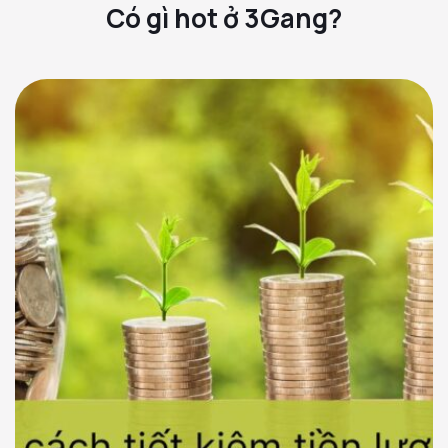
Có gì hot ở 3Gang?