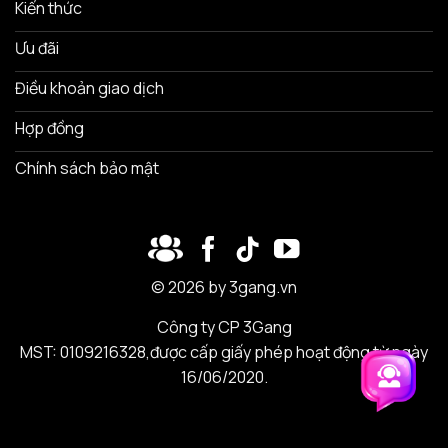
Kiến thức
Ưu đãi
Điều khoản giao dịch
Hợp đồng
Chính sách bảo mật
© 2026 by 3gang.vn
Công ty CP 3Gang
MST: 0109216328,được cấp giấy phép hoạt động từ ngày
16/06/2020.
Trải nghiệm 3Gang
Trải nghiệm 3Gang