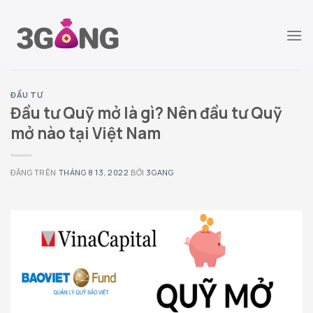
Chuyển
đến
nội
dung
ĐẦU TƯ
Đầu tư Quỹ mở là gì? Nên đầu tư Quỹ
mở nào tại Việt Nam
ĐĂNG TRÊN
THÁNG 8 13, 2022
BỞI
3GANG