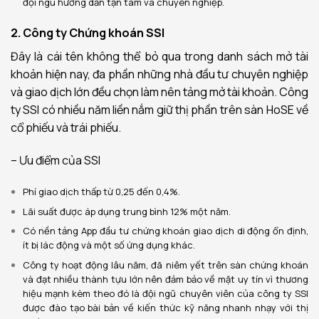
đội ngũ hướng dẫn tận tâm và chuyên nghiệp.
2. Công ty Chứng khoán SSI
Đây là cái tên không thể bỏ qua trong danh sách mở tài
khoản hiện nay, đa phần những nhà đầu tư chuyên nghiệp
và giao dịch lớn đều chọn làm nên tảng mở tài khoản. Công
ty SSI có nhiều năm liền nắm giữ thị phần trên sàn HoSE về
cổ phiếu và trái phiếu.
– Ưu điểm của SSI
Phí giao dịch thấp từ 0,25 đến 0,4%.
Lãi suất được áp dụng trung bình 12% một năm.
Có nền tảng App đầu tư chứng khoán giao dịch di động ổn định,
ít bị lác động và một số ứng dụng khác.
Công ty hoạt động lâu năm, đã niêm yết trên sàn chứng khoán
và đạt nhiều thành tựu lớn nên đảm bảo về mặt uy tín vì thương
hiệu mạnh k
èm theo đó là đội ngũ chuyên viên của công ty SSI
được đào tạo bài bản về kiến thức kỹ năng nhanh nhạy với thị