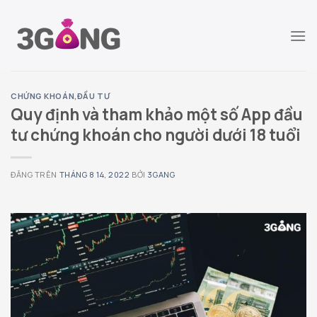
Chuyển
đến
nội
dung
CHỨNG KHOÁN
,
ĐẦU TƯ
Quy định và tham khảo một số App đầu
tư chứng khoán cho người dưới 18 tuổi
ĐĂNG TRÊN
THÁNG 8 14, 2022
BỞI
3GANG