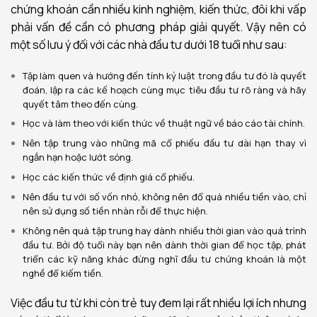
chứng khoán cần nhiều kinh nghiệm, kiến thức, đôi khi vấp
phải vấn đề cần có phương pháp giải quyết.
Vậy nên có
một số lưu ý đối với các nhà đầu tư dưới 18 tuổi như sau:
Tập làm quen và hướng đến tính kỷ luật trong đầu tư đó là quyết
đoán, lập ra các kế hoạch cùng mục tiêu đầu tư rõ ràng và hãy
quyết tâm theo đến cùng.
Học và làm theo với kiến thức về thuật ngữ về báo cáo tài chính.
Nên tập trung vào những mã cổ phiếu đầu tư dài hạn thay vì
ngắn hạn hoặc lướt sóng.
Học các kiến thức về định giá cổ phiếu.
Nên đầu tư với số vốn nhỏ, không nên đổ quá nhiều tiền vào, chỉ
nên sử dụng số tiền nhàn rỗi để thực hiện.
Không nên quá tập trung hay dành nhiều thời gian vào quá trình
đầu tư. Bởi độ tuổi này bạn nên dành thời gian để học tập, phát
triển các kỹ năng khác đừng nghĩ đầu tư chứng khoán là một
nghề để kiếm tiền.
Việc đầu tư từ khi còn trẻ tuy đem lại rất nhiều lợi ích nhưng