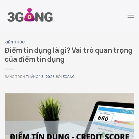
Chuyển
đến
nội
dung
KIẾN THỨC
Điểm tín dụng là gì? Vai trò quan trọng
của điểm tín dụng
ĐĂNG TRÊN
THÁNG 1 3, 2023
BỞI
3GANG