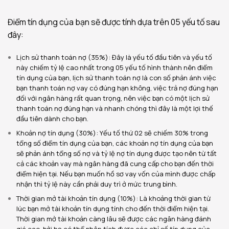
Điểm tín dụng của bạn sẽ được tính dựa trên 05 yếu tố sau
đây:
Lịch sử thanh toán nợ (35%): Đây là yếu tố đầu tiên và yếu tố
này chiếm tỷ lệ cao nhất trong 05 yếu tố hình thành nên điểm
tín dụng của bạn, lịch sử thanh toán nợ là con số phản ánh việc
bạn thanh toán nợ vay có đúng hạn không, việc trả nợ đúng hạn
đối với ngân hàng rất quan trọng, nên việc bạn có một lịch sử
thanh toán nợ đúng hạn và nhanh chóng thì đây là một lợi thế
đầu tiên dành cho bạn.
Khoản nợ tín dụng (30%): Yếu tố thứ 02 sẽ chiếm 30% trong
tổng số điểm tín dụng của bạn, các khoản nợ tín dụng của bạn
sẽ phản ánh tổng số nợ và tỷ lệ nợ tín dụng được tạo nên từ tất
cả các khoản vay mà ngân hàng đã cung cấp cho bạn đến thời
điểm hiện tại. Nếu bạn muốn hồ sơ vay vốn của mình được chấp
nhận thì tỷ lệ này cần phải duy trì ở mức trung bình.
Thời gian mở tài khoản tín dụng (10%): Là khoảng thời gian từ
lúc bạn mở tài khoản tín dụng tính cho đến thời điểm hiện tại.
Thời gian mở tài khoản càng lâu sẽ được các ngân hàng đánh
giá cao, bởi họ có thể phân tích được các chỉ số tín dụng của