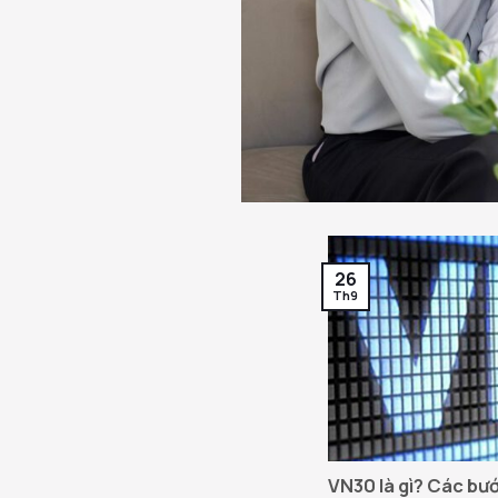
26
Th9
VN30 là gì? Các bư