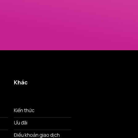
Khác
Kiến thức
Ưu đãi
Điều khoản giao dịch