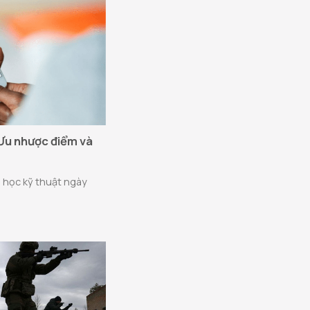
 Ưu nhược điểm và
a học kỹ thuật ngày