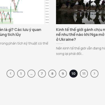
n là gì? Các lưu ý quan
Kinh tế thế giới gánh chịu
ùng tích lũy
nề như thế nào khi Nga mở
ở Ukraine?
rong phân tích kỹ thuật có thể
Nền kinh tế thế giới vẫn đang h
song lại phải đối...
1
…
7
8
9
10
11