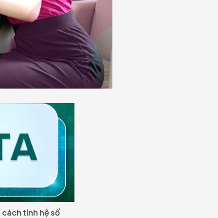
à cách tính hệ số