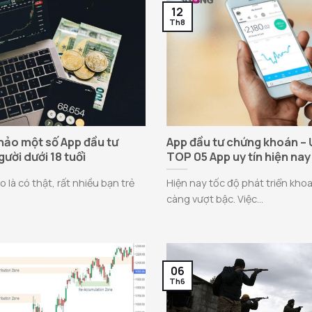
12
Th8
hảo một số App đầu tư
App đầu tư chứng khoán –
ười dưới 18 tuổi
TOP 05 App uy tín hiện nay
ao là có thật, rất nhiều bạn trẻ
Hiện nay tốc độ phát triển kho
càng vượt bậc. Việc...
06
Th6