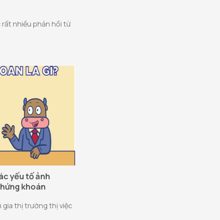
rất nhiều phản hồi từ
ác yếu tố ảnh
 chứng khoán
gia thị trường thị việc