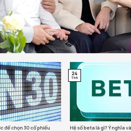
24
Th9
ớc để chọn 30 cổ phiếu
Hệ số beta là gì? Ý nghĩa v