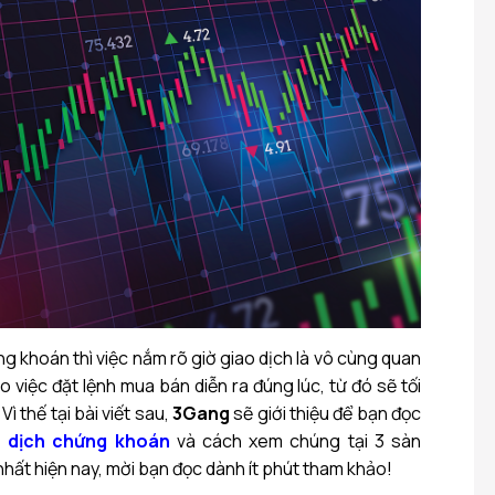
g khoán thì việc nắm rõ giờ giao dịch là vô cùng quan
o việc đặt lệnh mua bán diễn ra đúng lúc, từ đó sẽ tối
Vì thế tại bài viết sau,
3Gang
sẽ giới thiệu để bạn đọc
o dịch chứng khoán
và cách xem chúng tại 3 sàn
hất hiện nay, mời bạn đọc dành ít phút tham khảo!