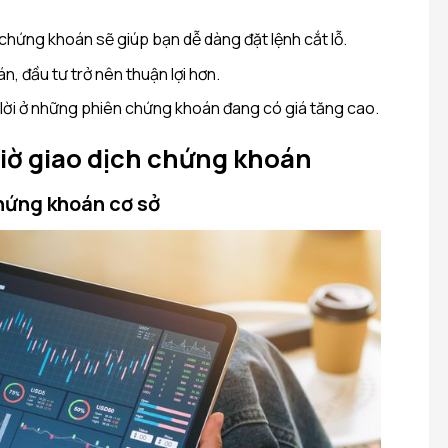
h chứng khoán sẽ giúp bạn dễ dàng đặt lệnh cắt lỗ.
n, đầu tư trở nên thuận lợi hơn.
lời ở những phiên chứng khoán đang có giá tăng cao.
giờ giao dịch chứng khoán
chứng khoán cơ sở