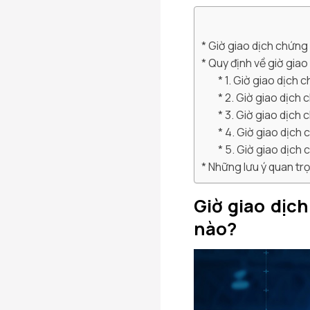
Giờ giao dịch chứng
Quy định về giờ gia
1. Giờ giao dịch
2. Giờ giao dịch
3. Giờ giao dịch
4. Giờ giao dịch
5. Giờ giao dịch
Những lưu ý quan tr
Giờ giao dịc
nào?