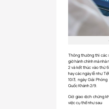
Thông thường thì các 
giờ hành chính mà nhà n
2 và kết thúc vào thứ 6
hay các ngày lễ như Tế
10/3, ngày Giải Phóng
Quốc Khánh 2/9.
Giờ giao dịch chứng kh
việc cụ thể như sau: