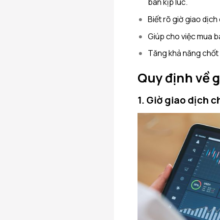
bán kịp lúc.
Biết rõ giờ giao dịc
Giúp cho việc mua bá
Tăng khả năng chốt 
Quy định về 
1. Giờ giao dịch 