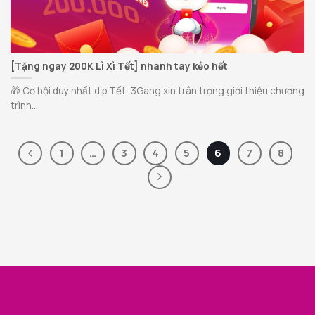
[Tặng ngay 200K Lì Xì Tết] nhanh tay kẻo hết
🎁 Cơ hội duy nhất dịp Tết, 3Gang xin trân trọng giới thiệu chương
trình...
1
…
3
4
5
6
7
8