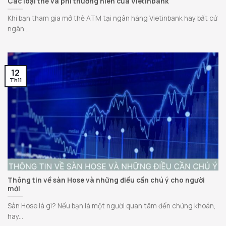
Các loại thẻ và phí thường niên của Vietinbank
Khi bạn tham gia mở thẻ ATM tại ngân hàng Vietinbank hay bất cứ
ngân...
12
Th11
Thông tin về sàn Hose và những điều cần chú ý cho người
mới
Sàn Hose là gì? Nếu bạn là một người quan tâm đến chứng khoán,
hay...