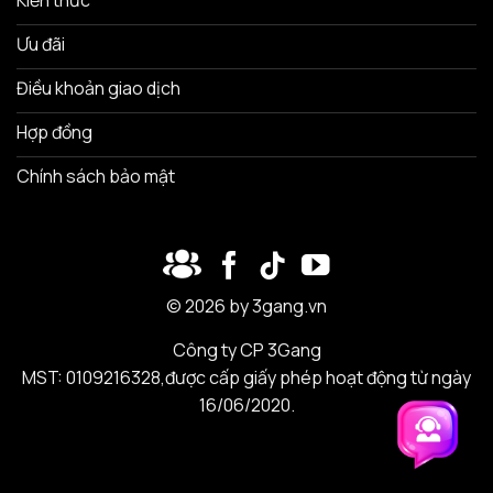
Ưu đãi
Điều khoản giao dịch
Hợp đồng
Chính sách bảo mật
© 2026 by 3gang.vn
Công ty CP 3Gang
MST: 0109216328,được cấp giấy phép hoạt động từ ngày
16/06/2020.
Trải nghiệm 3Gang
Trải nghiệm 3Gang