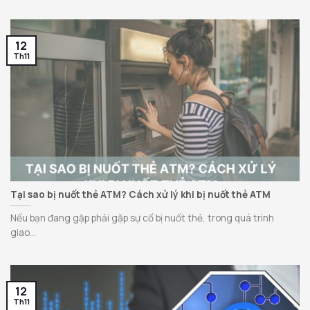
12
Th11
Tại sao bị nuốt thẻ ATM? Cách xử lý khi bị nuốt thẻ ATM
Nếu bạn đang gặp phải gặp sự cố bị nuốt thẻ, trong quá trình
giao...
12
Th11