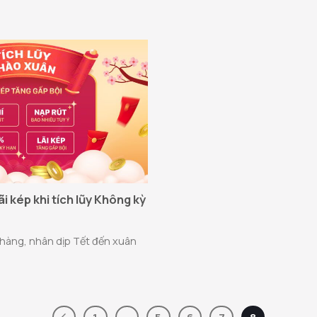
 kép khi tích lũy Không kỳ
hàng, nhân dịp Tết đến xuân
.
1
…
5
6
7
8