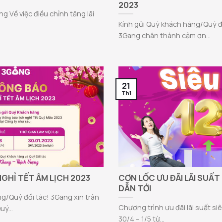
2023
g Về việc điều chỉnh tăng lãi
Kính gửi Quý khách hàng/Quý đối
3Gang chân thành cảm ơn...
21
Th1
GHỈ TẾT ÂM LỊCH 2023
CƠN LỐC ƯU ĐÃI LÃI SUẤT
DẪN TỚI
g/Quý đối tác! 3Gang xin trân
Chương trình ưu đãi lãi suất s
ý...
30/4 – 1/5 từ...