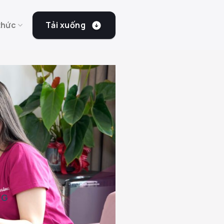
Tải xuống
thức
NG