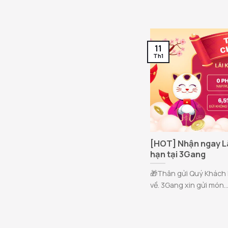
11
Th1
[HOT] Nhận ngay Lãi
hạn tại 3Gang
🎁Thân gửi Quý Khách 
về. 3Gang xin gửi món..