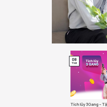
08
Th8
Tích lũy 3Gang – T