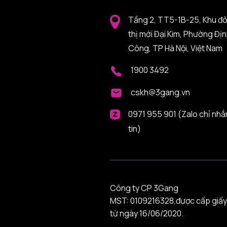
Tầng 2, TT5-1B-25, Khu đ
thị mới Đại Kim, Phường Đị
Công, TP Hà Nội, Việt Nam
1900 3492
cskh@3gang.vn
0971 955 901 (Zalo chỉ nhắ
tin)
Công ty CP 3Gang
MST: 0109216328,được cấp giấy
từ ngày 16/06/2020.