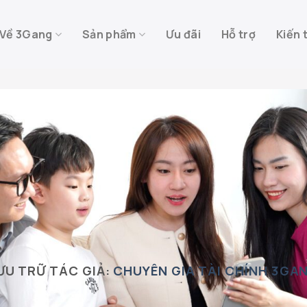
Về 3Gang
Sản phẩm
Ưu đãi
Hỗ trợ
Kiến 
ƯU TRỮ TÁC GIẢ:
CHUYÊN GIA TÀI CHÍNH 3GA