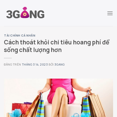
Chuyển
đến
nội
dung
TÀI CHÍNH CÁ NHÂN
Cách thoát khỏi chi tiêu hoang phí để
sống chất lượng hơn
ĐĂNG TRÊN
THÁNG 3 14, 2023
BỞI
3GANG