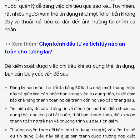
nước, quản lý dễ dàng việc chi tiêu qua sao kê… Tuy nhiên,
rất nhiều người xem thẻ tín dụng như một “kho” tiền không
đáy và thoải mái tiêu xài dẫn đến ảnh hưởng tài chính cá
nhân.
>> Xem thêm:
Chọn kênh đầu tư và tích lũy nào an
toàn cho tương lai?
Để kiểm soát được việc chi tiêu khi sử dụng thẻ tín dụng,
bạn cần lưu ý các vấn đề sau:
Đăng ký hạn mức thẻ tối đa bằng 50% thu nhập một tháng: Việc
này sẽ giúp bạn cân nhắc hơn trong việc sử dụng tiền, từ đó đảm
bảo khả năng thanh toán nợ để tránh dồn nợ vào các tháng sau.
Tìm hiểu đầy đủ các thông tin về điều kiện mở thẻ, điều khoản sử
dụng thẻ, các loại phí bắt buộc, thời hạn thanh toán, điều khoản
thanh toán nợ trễ hạn và chương trình ưu đãi, tích điểm.
Thường xuyên theo dõi báo cáo tín dụng trong kỳ và kiểm tra số
dư tín dụng. Điều này sẽ giúp bạn tránh được trường hợp xuất