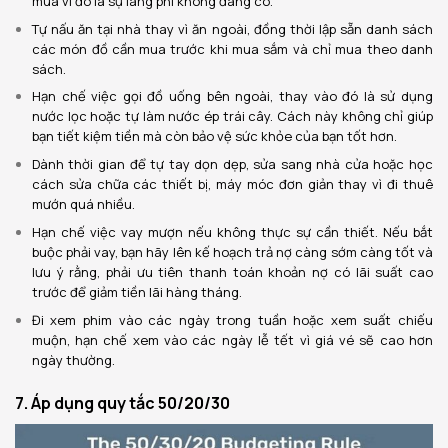
mua vì đó là sự lãng phí không đáng có.
Tự nấu ăn tại nhà thay vì ăn ngoài, đồng thời lập sẵn danh sách
các món đồ cần mua trước khi mua sắm và chỉ mua theo danh
sách.
Hạn chế việc gọi đồ uống bên ngoài, thay vào đó là sử dụng
nước lọc hoặc tự làm nước ép trái cây. Cách này không chỉ giúp
bạn tiết kiệm tiền mà còn bảo vệ sức khỏe của bạn tốt hơn.
Dành thời gian để tự tay dọn dẹp, sửa sang nhà cửa hoặc học
cách sửa chữa các thiết bị, máy móc đơn giản thay vì đi thuê
mướn quá nhiều.
Hạn chế việc vay mượn nếu không thực sự cần thiết. Nếu bắt
buộc phải vay, bạn hãy lên kế hoạch trả nợ càng sớm càng tốt và
lưu ý rằng, phải ưu tiên thanh toán khoản nợ có lãi suất cao
trước để giảm tiền lãi hàng tháng.
Đi xem phim vào các ngày trong tuần hoặc xem suất chiếu
muộn, hạn chế xem vào các ngày lễ tết vì giá vé sẽ cao hơn
ngày thường.
7. Áp dụng quy tắc 50/20/30