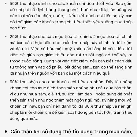
50% thu nhập dành cho các khoản chi tiêu thiết yếu: Bao gồm
có chi phí cố định hàng tháng như thuê nhà, đi lại, ăn uống và
các loại hóa đơn điện, nước,…. Nếu biết cách chi tiêu hợp lý, bạn
có thể giảm các khoản trong chi tiêu thiết yếu xuống mức thấp
hơn 50%.
20% thu nhập cho các mục tiêu tài chính: 2 mục tiêu tài chính
mà bạn cần thực hiện cho phần thu nhập này chính là tiết kiệm
và đầu tư. Việc sở hữu một quỹ khẩn cấp bằng khoản tiền tiết
kiệm sẽ giúp bạn giảm thiểu các rủi ro bất ngờ có thể xảy ra
trong cuộc sống. Cùng với việc tiết kiệm, nếu bạn biết cách đầu
tư thông minh vào cổ phiếu, bất động sản… bạn có thể tăng sinh
lợi nhuận trên nguồn vốn ban đầu một cách hiệu quả.
30% thu nhập cho các khoản chi tiêu cá nhân: Đây là những
khoản chi cho mục đích thỏa mãn những nhu cầu của bản thân,
ví dụ như mua sắm, giải trí, du lịch, làm đẹp… hoặc dùng để phát
triển bản thân như học thêm một ngôn ngữ mới, kỹ năng mới. Với
khoản chi này, bạn chỉ nên dành tối đa 30% thu nhập và nên ghi
chép lại mỗi khoản chi để kiểm soát dòng tiền tốt hơn, tránh tiêu
dùng quá mức.
8. Cẩn thận khi sử dụng thẻ tín dụng trong mua sắm,