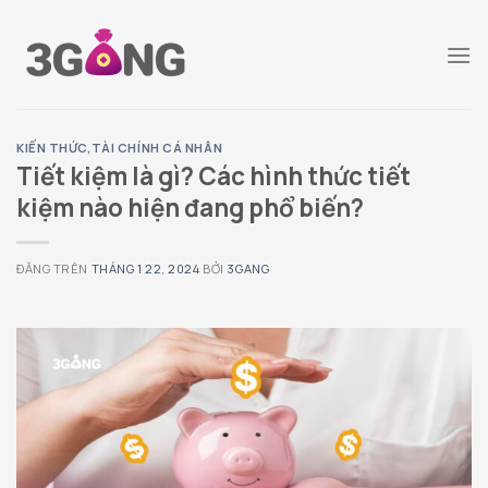
Chuyển
đến
nội
dung
KIẾN THỨC
,
TÀI CHÍNH CÁ NHÂN
Tiết kiệm là gì? Các hình thức tiết
kiệm nào hiện đang phổ biến?
ĐĂNG TRÊN
THÁNG 1 22, 2024
BỞI
3GANG