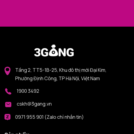
Tầng 2, TT5-1B-25, Khu đô thị mới Đại Kim,
Phường Định Công, TP Hà Nội, Việt Nam
1900 3492
cskh@3gang.vn
0971 955 901 (Zalo chỉ nhắn tin)