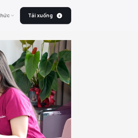
Tải xuống
thức