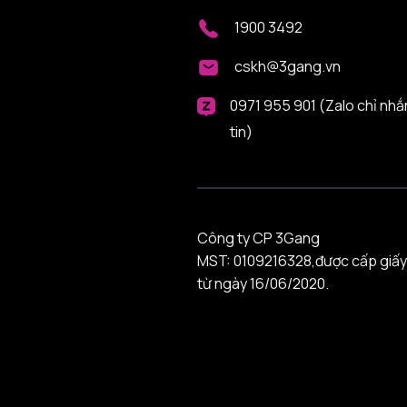
1900 3492
cskh@3gang.vn
0971 955 901 (Zalo chỉ nhắ
tin)
Công ty CP 3Gang
MST: 0109216328,được cấp giấy
từ ngày 16/06/2020.