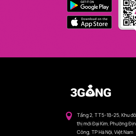
Tầng 2, TT5-1B-25, Khu đ
thị mới Đại Kim, Phường Đị
Công, TP Hà Nội, Việt Nam