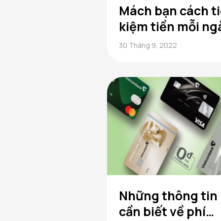
Mách bạn cách ti
kiệm tiền mỗi ng
hiệu quả
30 Tháng 9, 2022
Những thông tin
cần biết về phí