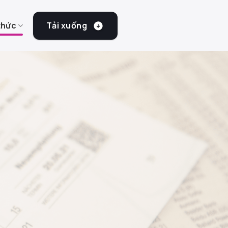
Tải xuống
thức
ân
tài chính