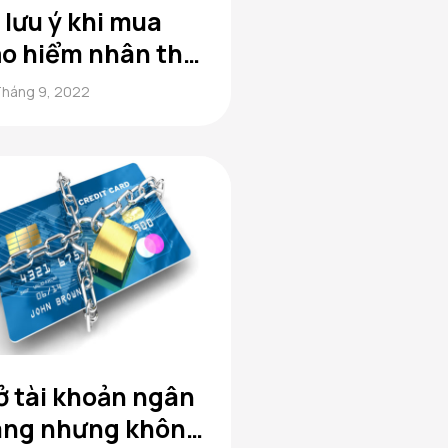
 lưu ý khi mua
o hiểm nhân thọ
 bạn không nên
Tháng 9, 2022
 qua
 tài khoản ngân
àng nhưng không