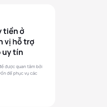
Tháng mười một 
CHUYỂN 
 tiền ở
KHÔNG N
 vị hỗ trợ
NHẮN BÁ
 uy tín
NÀO?
 đề được quan tâm bởi
Chuyển tiền mà
vốn để phục vụ các
báo về là tình t
phải khi sử dụng