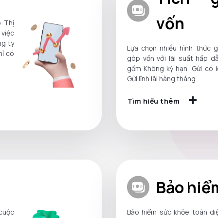
vốn
 Thị
việc
g ty
Lựa chọn nhiều hình thức g
hỉ có
góp vốn với lãi suất hấp d
gồm Không kỳ hạn, Gửi có k
Gửi lĩnh lãi hàng tháng
Tìm hiểu thêm
Bảo hiể
 cuộc
Bảo hiểm sức khỏe toàn di