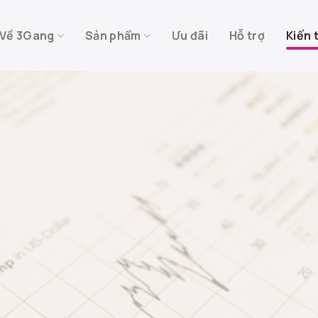
Về 3Gang
Sản phẩm
Ưu đãi
Hỗ trợ
Kiến 
ài chính cá nh
 các kiến thức và thông tin mới nhất về thị trường đầu tư 