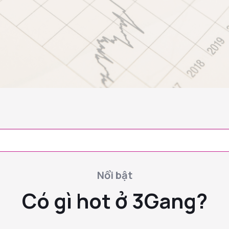
Nổi bật
Có gì hot ở 3Gang?