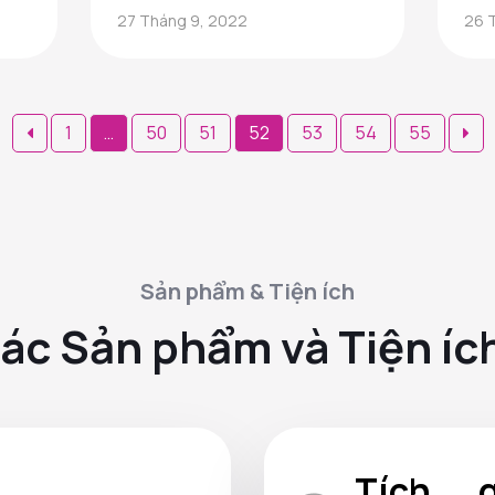
niên Vietinbank
sử
27 Tháng 9, 2022
26 
năm 2026
bạ
n
Phân
1
…
50
51
52
53
54
55
trang
bài
viết
Sản phẩm & Tiện ích
ác Sản phẩm và Tiện íc
Tích g