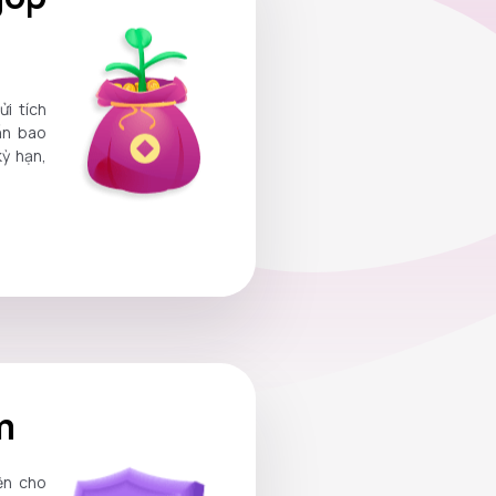
ửi tích
ẫn bao
ỳ hạn,
m
ện cho