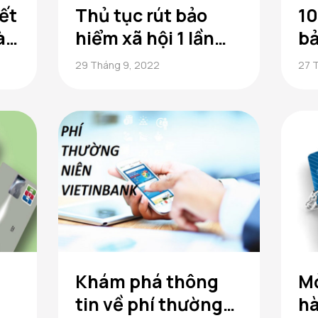
ết
Thủ tục rút bảo
10
ày
hiểm xã hội 1 lần
bả
chuẩn nhất
mà
29 Tháng 9, 2022
27 
bỏ
Khám phá thông
Mở
tin về phí thường
h