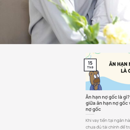
15
Th9
Ân hạn nợ gốc là gì
giữa ân hạn nợ gốc 
nợ gốc
Khi vay tiền tại ngân h
chưa đủ tài chính để trả