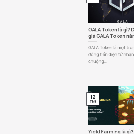
GALA Token là gì? 
giá GALA Token nă
GALA Token là một tr
đồng tiền điện tử nhậ
chuộng...
12
Th9
Yield Farming là gì?