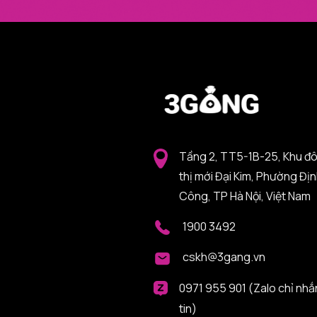
Tầng 2, TT5-1B-25, Khu đ
thị mới Đại Kim, Phường Đị
Công, TP Hà Nội, Việt Nam
1900 3492
cskh@3gang.vn
0971 955 901 (Zalo chỉ nhắ
tin)