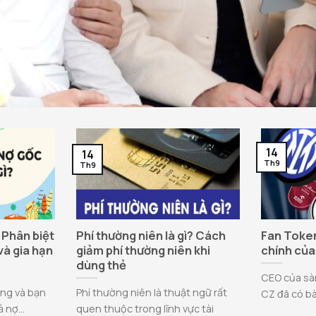
14
14
Th9
Th9
? Phân biệt
Phí thường niên là gì? Cách
Fan Token
và gia hạn
giảm phí thường niên khi
chính của
dùng thẻ
CEO của sàn
àng và bạn
Phí thường niên là thuật ngữ rất
CZ đã có bài
 nợ...
quen thuộc trong lĩnh vực tài