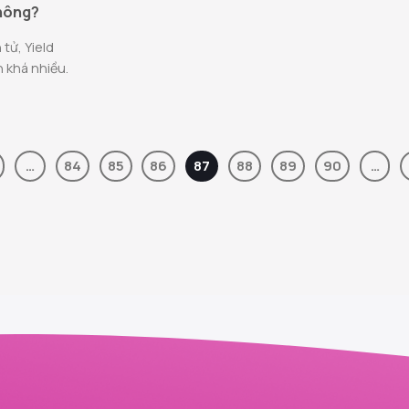
không?
 tử, Yield
 khá nhiều.
…
84
85
86
87
88
89
90
…