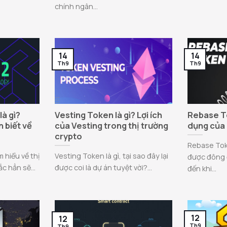
chính ngân...
14
14
Th9
Th9
là gì?
Vesting Token là gì? Lợi ích
Rebase To
 biết về
của Vesting trong thị trường
dụng của
crypto
Rebase Tok
 hiểu về thị
Vesting Token là gì, tại sao đây lại
được đông 
ắc hẳn sẽ...
được coi là dự án tuyệt vời?...
đến khi...
12
12
Th9
Th9